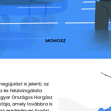
MOHOSZ
gújulást is jelenti, az
a és felülvizsgálata
Magyar Országos Horgász
tája, amely továbbra is
 az eredményes fogási