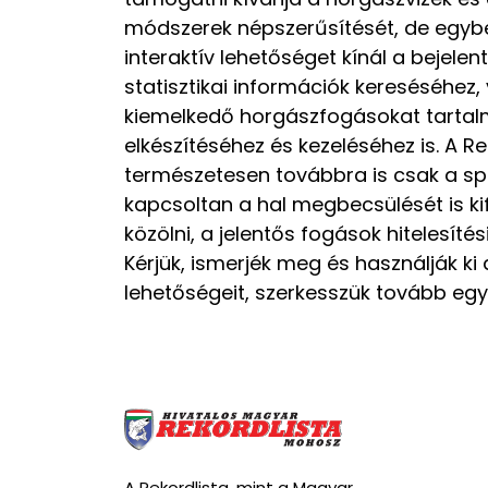
módszerek népszerűsítését, de egybe
interaktív lehetőséget kínál a bejele
statisztikai információk kereséséhez
kiemelkedő horgászfogásokat tarta
elkészítéséhez és kezeléséhez is. A Re
természetesen továbbra is csak a sp
kapcsoltan a hal megbecsülését is ki
közölni, a jelentős fogások hitelesítés
Kérjük, ismerjék meg és használják ki
lehetőségeit, szerkesszük tovább együ
A Rekordlista, mint a Magyar