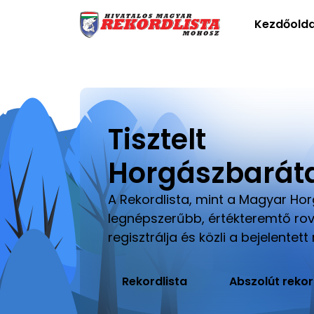
Kezdőolda
Tisztelt
Horgászbaráta
A Rekordlista, mint a Magyar Hor
legnépszerűbb, értékteremtő rov
regisztrálja és közli a bejelentett
Rekordlista
Abszolút rekor