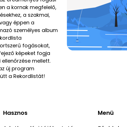
n a kornak megfelelő,
ntésekhez, a szakmai,
, vagy éppen a
lmazó személyes album
kordlista
ortszerű fogásokat,
fejező képeket fogja
i ellenőrzése mellett.
 az új program
tt a Rekordlistát!
Hasznos
Menü