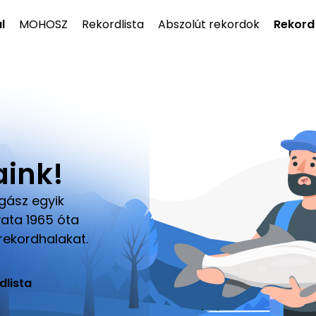
l
MOHOSZ
Rekordlista
Abszolút rekordok
Rekord
ink!
gász egyik
ata 1965 óta
 rekordhalakat.
dlista