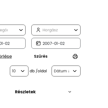
örlése
Szűrés
10
db
/oldal
Dátum ↓
Részletek