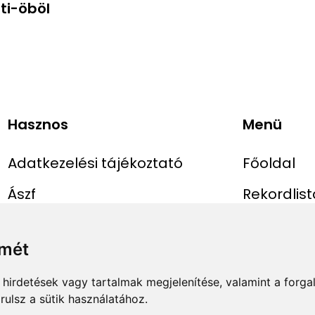
ti-öböl
Hasznos
Menü
Adatkezelési tájékoztató
Főoldal
Ászf
Rekordlist
Impresszum
Abszolút r
lmét
Rekord be
hirdetések vagy tartalmak megjelenítése, valamint a forg
ulsz a sütik használatához.