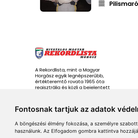
Pilismaró
A Rekordlista, mint a Magyar
Horgász egyik legnépszerűbb,
értékteremtő rovata 1965 óta
regisztrálja és közli a bejelentett
rekordhalakat.
Fontosnak tartjuk az adatok véde
A böngészési élmény fokozása, a személyre szabott 
info@rekordlista.mohosz.hu
használunk. Az Elfogadom gombra kattintva hozzájár