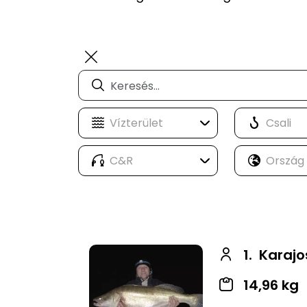
1.
Karajo
14,96 kg