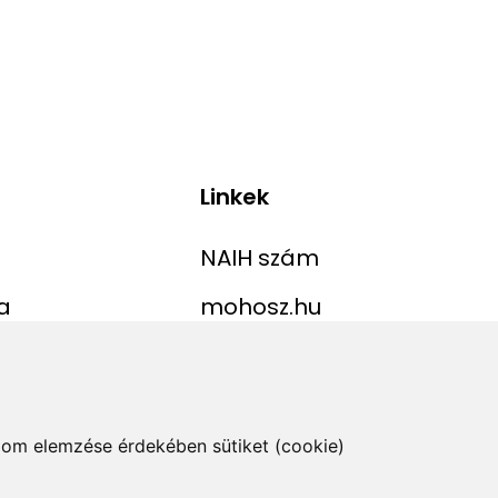
Linkek
NAIH szám
a
mohosz.hu
ekordlista
horgaszjegy.hu
jelentése
alom elemzése érdekében sütiket (cookie)