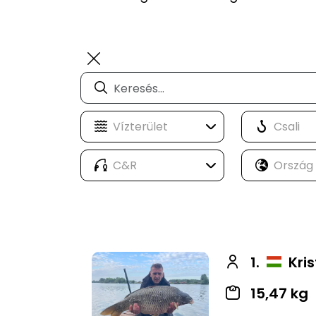
1.
Kri
15,47 kg