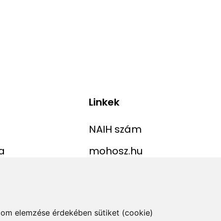
Linkek
NAIH szám
a
mohosz.hu
ekordlista
horgaszjegy.hu
jelentése
alom elemzése érdekében sütiket (cookie)