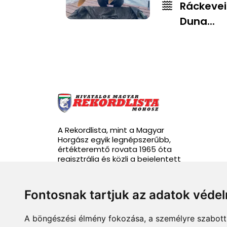
Ráckevei
Duna...
A Rekordlista, mint a Magyar
Horgász egyik legnépszerűbb,
értékteremtő rovata 1965 óta
regisztrálja és közli a bejelentett
rekordhalakat.
Fontosnak tartjuk az adatok véde
A böngészési élmény fokozása, a személyre szabott 
info@rekordlista.mohosz.hu