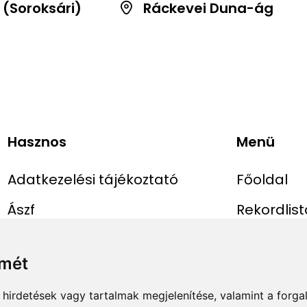
 (Soroksári)
Ráckevei Duna-ág
Hasznos
Menü
Adatkezelési tájékoztató
Főoldal
Ászf
Rekordlist
Impresszum
Abszolút r
lmét
Rekord be
hirdetések vagy tartalmak megjelenítése, valamint a forg