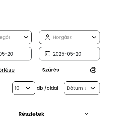
örlése
Szűrés
10
db
/oldal
Dátum ↓
Részletek