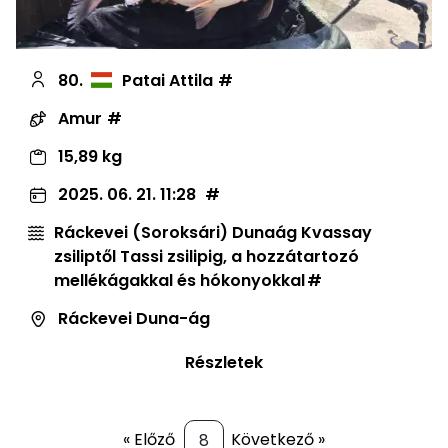
80.
Patai Attila
Amur
15,89 kg
2025. 06. 21. 11:28
Ráckevei (Soroksári) Dunaág Kvassay
zsiliptől Tassi zsilipig, a hozzátartozó
mellékágakkal és hókonyokkal
Ráckevei Duna-ág
Részletek
« Előző
Következő »