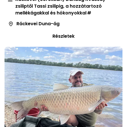
zsiliptől Tassi zsilipig, a hozzátartozó
mellékágakkal és hókonyokkal
Ráckevei Duna-ág
Részletek