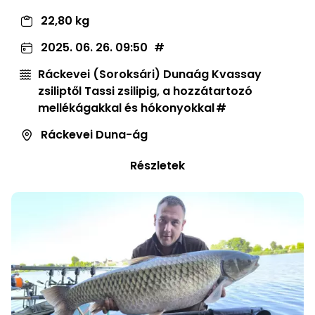
22,80 kg
2025. 06. 26. 09:50
Ráckevei (Soroksári) Dunaág Kvassay
zsiliptől Tassi zsilipig, a hozzátartozó
mellékágakkal és hókonyokkal
Ráckevei Duna-ág
Részletek