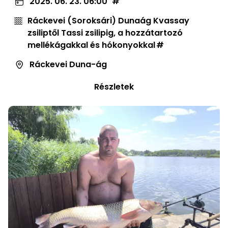
2025. 06. 23. 06:00
Ráckevei (Soroksári) Dunaág Kvassay
zsiliptől Tassi zsilipig, a hozzátartozó
mellékágakkal és hókonyokkal
Ráckevei Duna-ág
Részletek