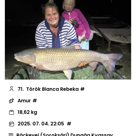
71.
Török Bianca Rebeka
Amur
18,62 kg
2025. 07. 04. 22:05
Ráckevei (Soroksári) Dunaág Kvassay