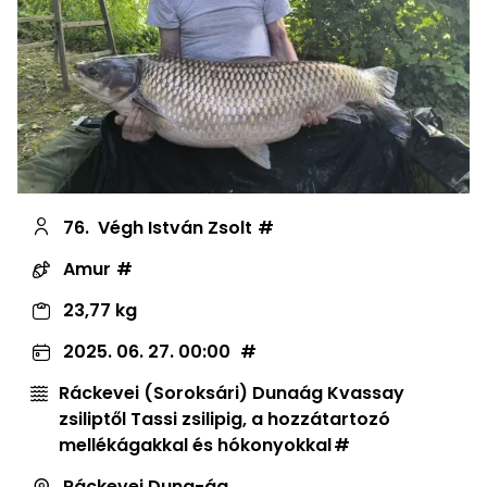
76.
Végh István Zsolt
Amur
23,77 kg
2025. 06. 27. 00:00
Ráckevei (Soroksári) Dunaág Kvassay
zsiliptől Tassi zsilipig, a hozzátartozó
mellékágakkal és hókonyokkal
Ráckevei Duna-ág