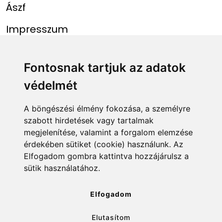
Ászf
Impresszum
Menü
Linkek
Fontosnak tartjuk az adatok
védelmét
Főoldal
NAIH szám
Rekordlista
mohosz.hu
A böngészési élmény fokozása, a személyre
szabott hirdetések vagy tartalmak
Abszolút rekordlista
horgaszjegy.hu
megjelenítése, valamint a forgalom elemzése
érdekében sütiket (cookie) használunk. Az
Rekord bejelentése
Elfogadom gombra kattintva hozzájárulsz a
sütik használatához.
info@rekordlista.mohosz.hu
Elfogadom
Elutasítom