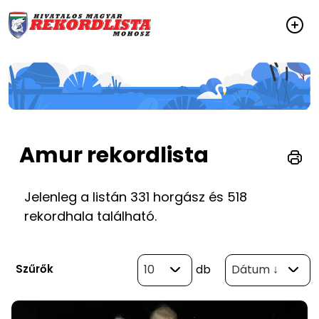
Amur rekordlista
Jelenleg a listán 331 horgász és 518
rekordhala található.
Szűrők
10
db
Dátum ↓