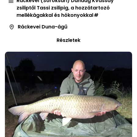
Ráckevei (Soroksári) Dunaág Kvassay
zsiliptől Tassi zsilipig, a hozzátartozó
mellékágakkal és hókonyokkal
Ráckevei Duna-ágű
Részletek