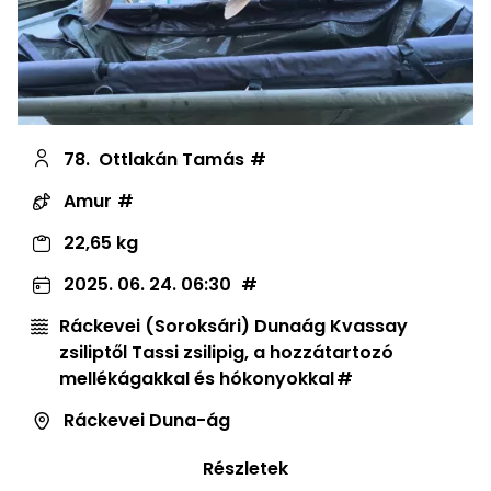
78.
Ottlakán Tamás
Amur
22,65 kg
2025. 06. 24. 06:30
Ráckevei (Soroksári) Dunaág Kvassay
zsiliptől Tassi zsilipig, a hozzátartozó
mellékágakkal és hókonyokkal
Ráckevei Duna-ág
Részletek