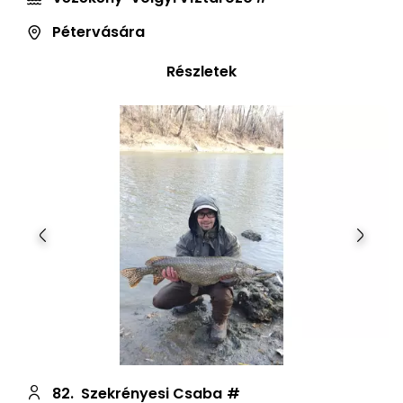
Pétervására
Részletek
Előző
Követ
82.
Szekrényesi Csaba