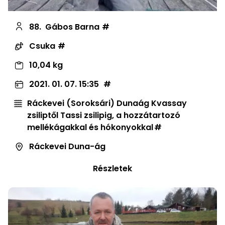
88.
Gábos Barna
Csuka
10,04 kg
2021. 01. 07. 15:35
Ráckevei (Soroksári) Dunaág Kvassay
zsiliptől Tassi zsilipig, a hozzátartozó
mellékágakkal és hókonyokkal
Ráckevei Duna-ág
Részletek