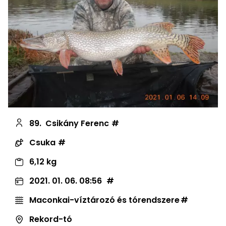
89.
Csikány Ferenc
Csuka
6,12 kg
2021. 01. 06. 08:56
Maconkai-víztározó és tórendszere
Rekord-tó