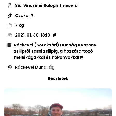
85.
Vinczéné Balogh Emese
Csuka
7 kg
2021. 01. 30. 13:10
Ráckevei (Soroksári) Dunaág Kvassay
zsiliptől Tassi zsilipig, a hozzátartozó
mellékágakkal és hókonyokkal
Ráckevei Duna-ág
Részletek