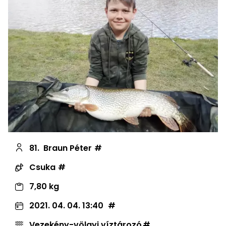
81.
Braun Péter
Csuka
7,80 kg
2021. 04. 04. 13:40
Vezekény-völgyi víztározó