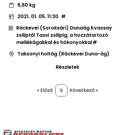
6,60 kg
2021. 01. 05. 11:30
Ráckevei (Soroksári) Dunaág Kvassay
zsiliptől Tassi zsilipig, a hozzátartozó
mellékágakkal és hókonyokkal
Taksonyi holtág (Ráckevei Duna-ág)
Részletek
« Előző
Következő »