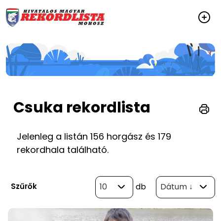
Csuka rekordlista
Jelenleg a listán 156 horgász és 179
rekordhala található.
Szűrők
10
db
Dátum ↓