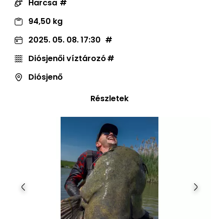
Harcsa
94,50 kg
2025. 05. 08. 17:30
Diósjenői víztározó
Diósjenő
Részletek
Előző
Követ