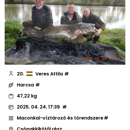
20.
Veres Attila
Harcsa
47,22 kg
2025. 04. 24. 17:39
Maconkai-víztározó és tórendszere
Csónakkikötői rész