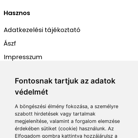
Hasznos
Adatkezelési tájékoztató
Ászf
Impresszum
Menü
Linkek
Fontosnak tartjuk az adatok
védelmét
Főoldal
NAIH szám
Rekordlista
mohosz.hu
A böngészési élmény fokozása, a személyre
szabott hirdetések vagy tartalmak
Abszolút rekordlista
horgaszjegy.hu
megjelenítése, valamint a forgalom elemzése
érdekében sütiket (cookie) használunk. Az
Rekord bejelentése
Elfogadom gombra kattintva hozzájárulsz a