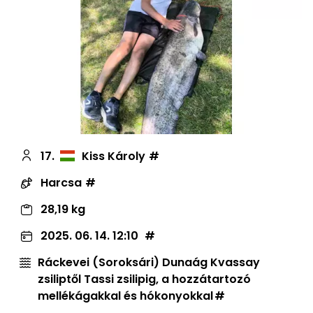
17.
Kiss Károly
Harcsa
28,19 kg
2025. 06. 14. 12:10
Ráckevei (Soroksári) Dunaág Kvassay
zsiliptől Tassi zsilipig, a hozzátartozó
mellékágakkal és hókonyokkal