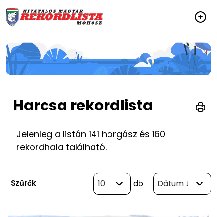
Harcsa rekordlista
Jelenleg a listán 141 horgász és 160
rekordhala található.
Szűrők
10
db
Dátum ↓