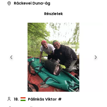
Ráckevei Duna-ág
Részletek
Előző
Követ
18.
Pálinkás Viktor