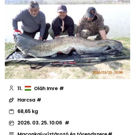
11.
Oláh Imre
Harcsa
68,65 kg
2026. 03. 25. 10:06
Maconkai-víztározó és tórendszere