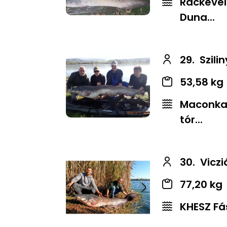
Ráckevei
Duna...
29.
Szilin
53,58 kg
Maconkai
tór...
30.
Viczi
77,20 kg
Előző
Következő
KHESZ Fá