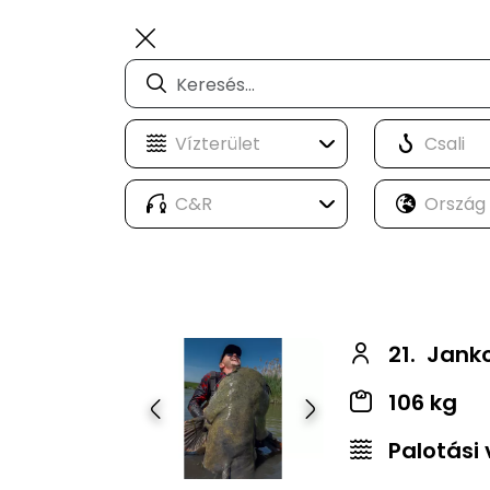
21.
Janko
106 kg
Előző
Következő
Palotási 