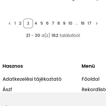
1
2
4
5
6
7
8
9
10
...
16
17
21
-
30
a(z)
162
találatból
Hasznos
Menü
Adatkezelési tájékoztató
Főoldal
Ászf
Rekordlist
Impresszum
Abszolút r