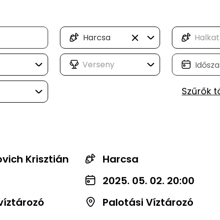
Harcsa
Szűrők t
vich Krisztián
Harcsa
2025. 05. 02. 20:00
víztározó
Palotási Víztározó