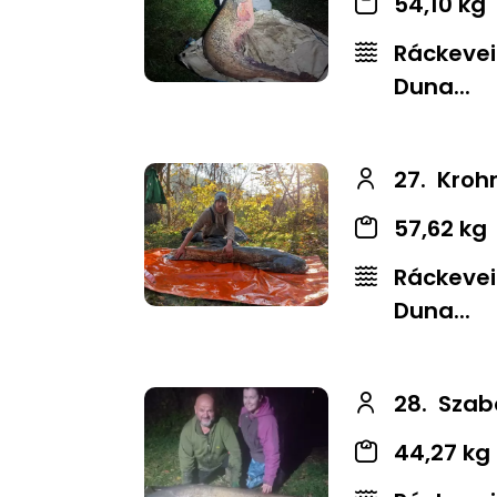
54,10 kg
Ráckevei
Duna...
27.
Kroh
57,62 kg
Ráckevei
Duna...
28.
Szab
44,27 kg