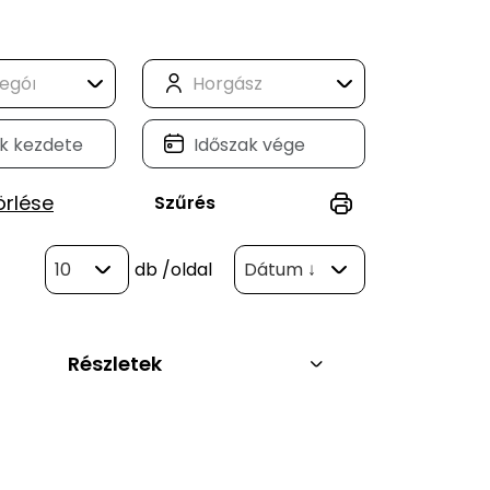
örlése
Szűrés
10
db
/oldal
Dátum ↓
Részletek