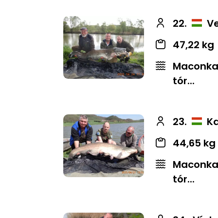
22.
Ve
47,22 kg
Maconkai
tór...
23.
Ka
44,65 kg
Maconkai
tór...