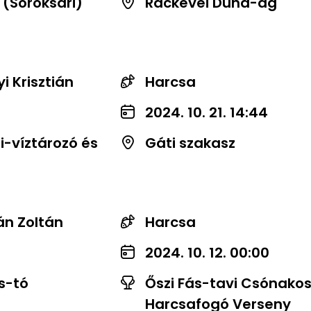
 (Soroksári)
Ráckevei Duna-ág
yi Krisztián
Harcsa
2024. 10. 21. 14:44
-víztározó és
Gáti szakasz
án Zoltán
Harcsa
2024. 10. 12. 00:00
s-tó
Őszi Fás-tavi Csónako
Harcsafogó Verseny