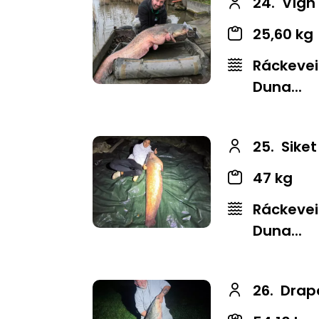
24.
Vígh
25,60 kg
Ráckevei
Duna...
25.
Sike
47 kg
Ráckevei
Duna...
26.
Drap