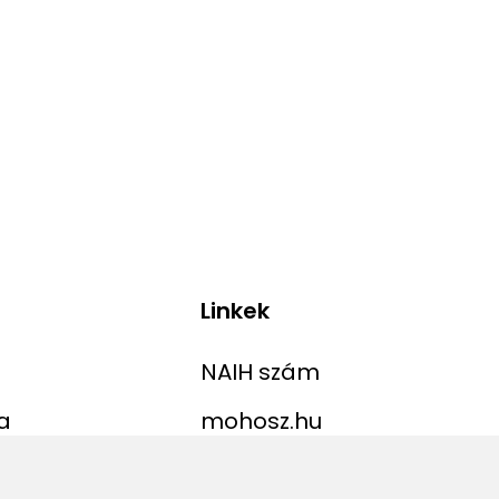
Linkek
NAIH szám
a
mohosz.hu
ekordlista
horgaszjegy.hu