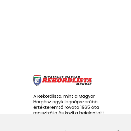
A Rekordlista, mint a Magyar
Horgász egyik legnépszerűbb,
értékteremtő rovata 1965 óta
regisztrálja és közli a bejelentett
rekordhalakat.