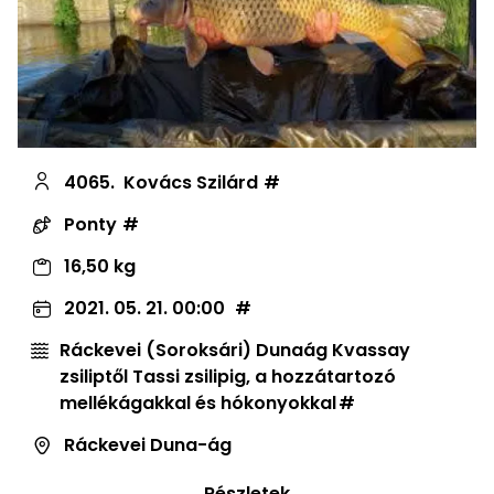
4065.
Kovács Szilárd
Ponty
16,50 kg
2021. 05. 21. 00:00
Ráckevei (Soroksári) Dunaág Kvassay
zsiliptől Tassi zsilipig, a hozzátartozó
mellékágakkal és hókonyokkal
Ráckevei Duna-ág
Részletek