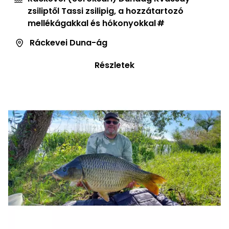
zsiliptől Tassi zsilipig, a hozzátartozó
mellékágakkal és hókonyokkal
Ráckevei Duna-ág
Részletek