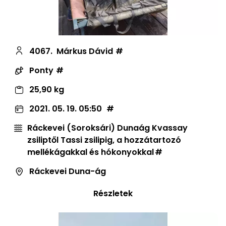
4067.
Márkus Dávid
Ponty
25,90 kg
2021. 05. 19. 05:50
Ráckevei (Soroksári) Dunaág Kvassay
zsiliptől Tassi zsilipig, a hozzátartozó
mellékágakkal és hókonyokkal
Ráckevei Duna-ág
Részletek