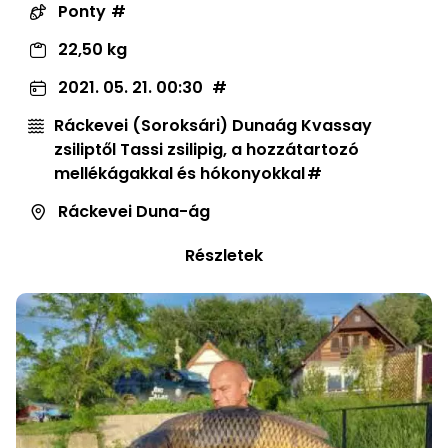
Ponty
22,50 kg
2021. 05. 21. 00:30
Ráckevei (Soroksári) Dunaág Kvassay
zsiliptől Tassi zsilipig, a hozzátartozó
mellékágakkal és hókonyokkal
Ráckevei Duna-ág
Részletek