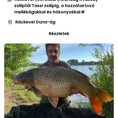
zsiliptől Tassi zsilipig, a hozzátartozó
mellékágakkal és hókonyokkal
Ráckevei Duna-ág
Részletek