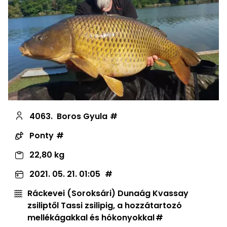
4063.
Boros Gyula
Ponty
22,80 kg
2021. 05. 21. 01:05
Ráckevei (Soroksári) Dunaág Kvassay
zsiliptől Tassi zsilipig, a hozzátartozó
mellékágakkal és hókonyokkal