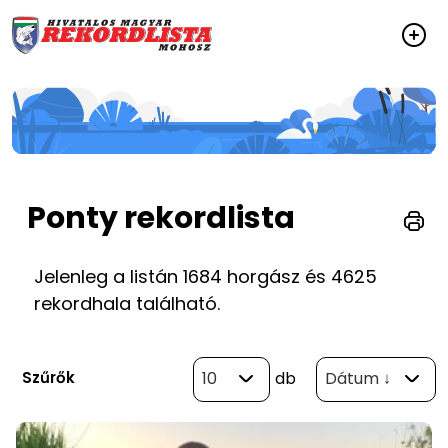
Ponty rekordlista
Jelenleg a listán 1684 horgász és 4625
rekordhala található.
Szűrők
10
db
Dátum ↓