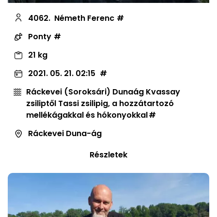
4062.
Németh Ferenc
Ponty
21 kg
2021. 05. 21. 02:15
Ráckevei (Soroksári) Dunaág Kvassay
zsiliptől Tassi zsilipig, a hozzátartozó
mellékágakkal és hókonyokkal
Ráckevei Duna-ág
Részletek