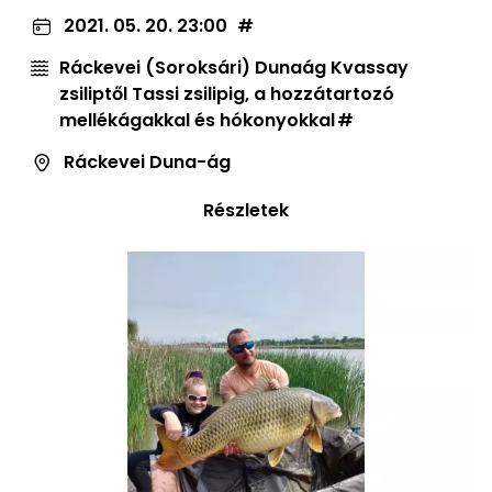
2021. 05. 20. 23:00
Ráckevei (Soroksári) Dunaág Kvassay
zsiliptől Tassi zsilipig, a hozzátartozó
mellékágakkal és hókonyokkal
Ráckevei Duna-ág
Részletek