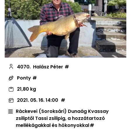
4070.
Halász Péter
Ponty
21,80 kg
2021. 05. 16. 14:00
Ráckevei (Soroksári) Dunaág Kvassay
zsiliptől Tassi zsilipig, a hozzátartozó
mellékágakkal és hókonyokkal