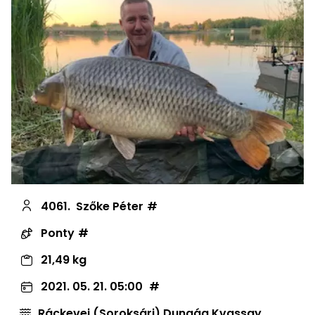
4061.
Szőke Péter
Ponty
21,49 kg
2021. 05. 21. 05:00
Ráckevei (Soroksári) Dunaág Kvassay