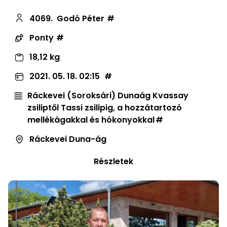
4069.
Godó Péter
Ponty
18,12 kg
2021. 05. 18. 02:15
Ráckevei (Soroksári) Dunaág Kvassay
zsiliptől Tassi zsilipig, a hozzátartozó
mellékágakkal és hókonyokkal
Ráckevei Duna-ág
Részletek