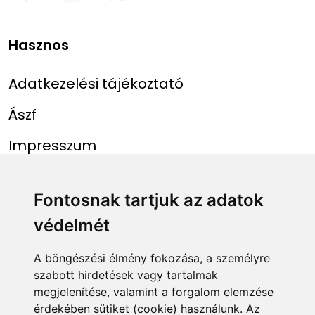
Hasznos
Adatkezelési tájékoztató
Ászf
Impresszum
Menü
Linkek
Fontosnak tartjuk az adatok
védelmét
Főoldal
NAIH szám
Rekordlista
mohosz.hu
A böngészési élmény fokozása, a személyre
szabott hirdetések vagy tartalmak
Abszolút rekordlista
horgaszjegy.hu
megjelenítése, valamint a forgalom elemzése
érdekében sütiket (cookie) használunk. Az