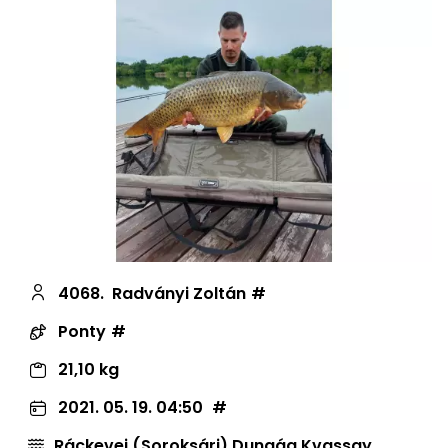
4068.
Radványi Zoltán
Ponty
21,10 kg
2021. 05. 19. 04:50
Ráckevei (Soroksári) Dunaág Kvassay