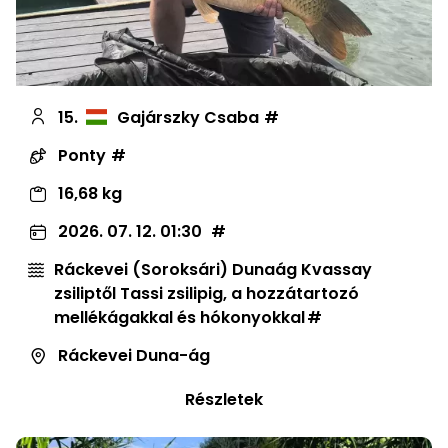
15.
Gajárszky Csaba
Ponty
16,68 kg
2026. 07. 12. 01:30
Ráckevei (Soroksári) Dunaág Kvassay
zsiliptől Tassi zsilipig, a hozzátartozó
mellékágakkal és hókonyokkal
Ráckevei Duna-ág
Részletek