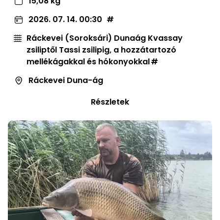
15,08 kg
2026. 07. 14. 00:30
Ráckevei (Soroksári) Dunaág Kvassay
zsiliptől Tassi zsilipig, a hozzátartozó
mellékágakkal és hókonyokkal
Ráckevei Duna-ág
Részletek