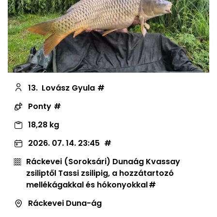
13.
Lovász Gyula
Ponty
18,28 kg
2026. 07. 14. 23:45
Ráckevei (Soroksári) Dunaág Kvassay
zsiliptől Tassi zsilipig, a hozzátartozó
mellékágakkal és hókonyokkal
Ráckevei Duna-ág