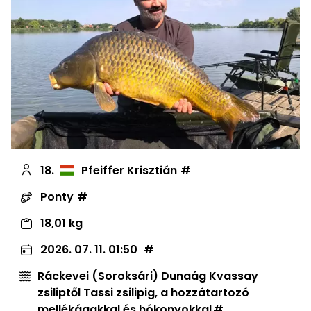
18.
Pfeiffer Krisztián
Ponty
18,01 kg
2026. 07. 11. 01:50
Ráckevei (Soroksári) Dunaág Kvassay
zsiliptől Tassi zsilipig, a hozzátartozó
mellékágakkal és hókonyokkal