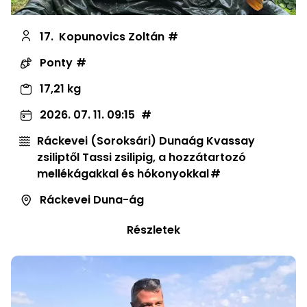
17.
Kopunovics Zoltán
Ponty
17,21 kg
2026. 07. 11. 09:15
Ráckevei (Soroksári) Dunaág Kvassay
zsiliptől Tassi zsilipig, a hozzátartozó
mellékágakkal és hókonyokkal
Ráckevei Duna-ág
Részletek