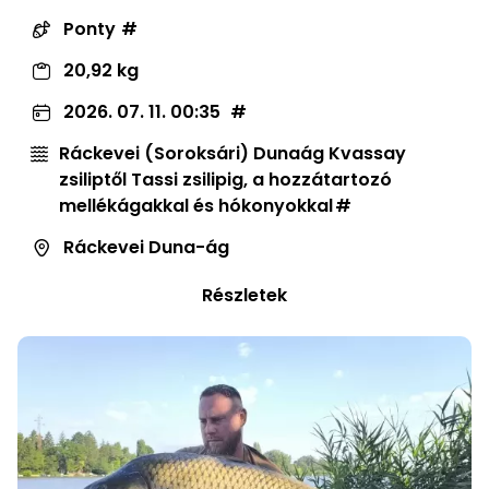
Ponty
20,92 kg
2026. 07. 11. 00:35
Ráckevei (Soroksári) Dunaág Kvassay
zsiliptől Tassi zsilipig, a hozzátartozó
mellékágakkal és hókonyokkal
Ráckevei Duna-ág
Részletek