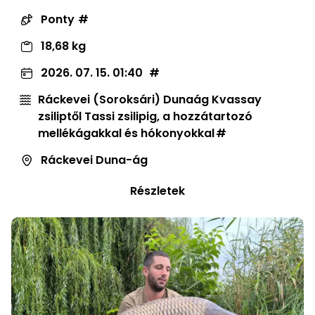
Ponty
18,68 kg
2026. 07. 15. 01:40
Ráckevei (Soroksári) Dunaág Kvassay
zsiliptől Tassi zsilipig, a hozzátartozó
mellékágakkal és hókonyokkal
Ráckevei Duna-ág
Részletek