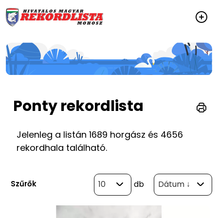
Ponty rekordlista
Jelenleg a listán 1689 horgász és 4656
rekordhala található.
Szűrők
10
db
Dátum ↓