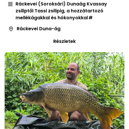
Ráckevei (Soroksári) Dunaág Kvassay
zsiliptől Tassi zsilipig, a hozzátartozó
mellékágakkal és hókonyokkal
Ráckevei Duna-ág
Részletek