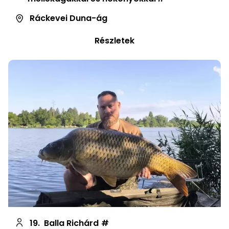
Ráckevei Duna-ág
Részletek
19.
Balla Richárd