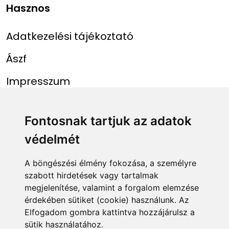
Hasznos
Adatkezelési tájékoztató
Ászf
Impresszum
Menü
Linkek
Fontosnak tartjuk az adatok
védelmét
Főoldal
NAIH szám
Rekordlista
mohosz.hu
A böngészési élmény fokozása, a személyre
szabott hirdetések vagy tartalmak
Abszolút rekordlista
horgaszjegy.hu
megjelenítése, valamint a forgalom elemzése
érdekében sütiket (cookie) használunk. Az
Rekord bejelentése
Elfogadom gombra kattintva hozzájárulsz a
sütik használatához.