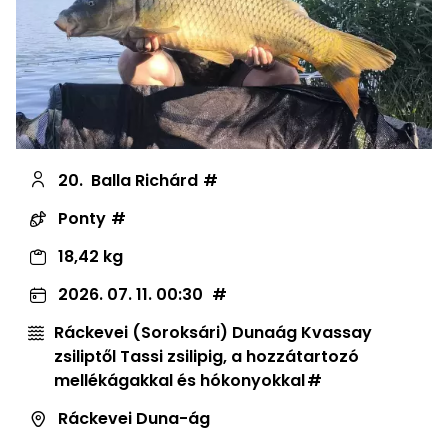
20.
Balla Richárd
Ponty
18,42 kg
2026. 07. 11. 00:30
Ráckevei (Soroksári) Dunaág Kvassay
zsiliptől Tassi zsilipig, a hozzátartozó
mellékágakkal és hókonyokkal
Ráckevei Duna-ág