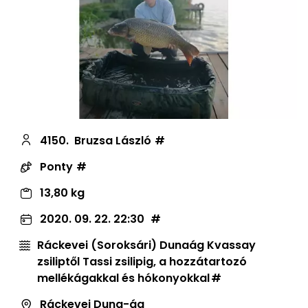
4150.
Bruzsa László
Ponty
13,80 kg
2020. 09. 22. 22:30
Ráckevei (Soroksári) Dunaág Kvassay
zsiliptől Tassi zsilipig, a hozzátartozó
mellékágakkal és hókonyokkal
Ráckevei Duna-ág