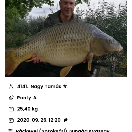
4141.
Nagy Tamás
Ponty
25,40 kg
2020. 09. 26. 12:20
Ráckevei (Soroksári) Dunaág Kvassay