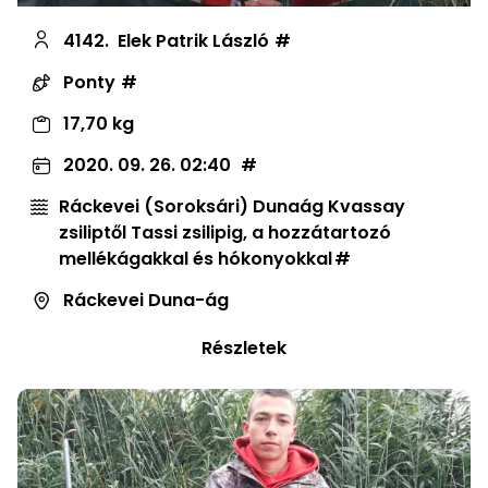
4142.
Elek Patrik László
Ponty
17,70 kg
2020. 09. 26. 02:40
Ráckevei (Soroksári) Dunaág Kvassay
zsiliptől Tassi zsilipig, a hozzátartozó
mellékágakkal és hókonyokkal
Ráckevei Duna-ág
Részletek