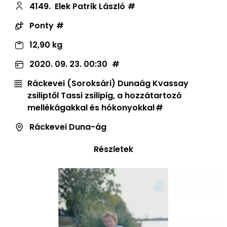
4149.
Elek Patrik László
Ponty
12,90 kg
2020. 09. 23. 00:30
Ráckevei (Soroksári) Dunaág Kvassay
zsiliptől Tassi zsilipig, a hozzátartozó
mellékágakkal és hókonyokkal
Ráckevei Duna-ág
Részletek