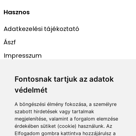
Hasznos
Adatkezelési tájékoztató
Ászf
Impresszum
Menü
Linkek
Fontosnak tartjuk az adatok
védelmét
Főoldal
NAIH szám
Rekordlista
mohosz.hu
A böngészési élmény fokozása, a személyre
szabott hirdetések vagy tartalmak
Abszolút rekordlista
horgaszjegy.hu
megjelenítése, valamint a forgalom elemzése
érdekében sütiket (cookie) használunk. Az
Rekord bejelentése
Elfogadom gombra kattintva hozzájárulsz a