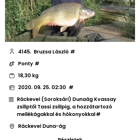
4145.
Bruzsa László
Ponty
18,30 kg
2020. 09. 25. 02:30
Ráckevei (Soroksári) Dunaág Kvassay
zsiliptől Tassi zsilipig, a hozzátartozó
mellékágakkal és hókonyokkal
Ráckevei Duna-ág
Részletek