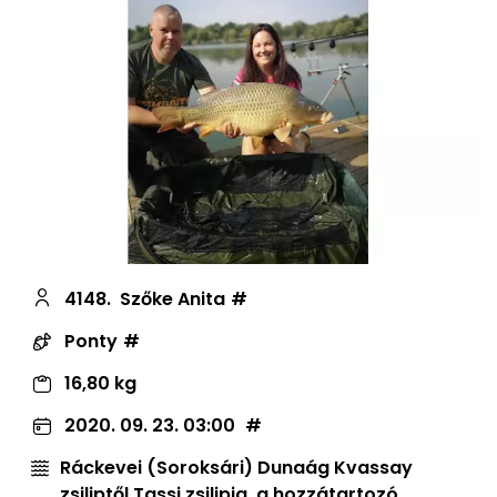
4148.
Szőke Anita
Ponty
16,80 kg
2020. 09. 23. 03:00
Ráckevei (Soroksári) Dunaág Kvassay
zsiliptől Tassi zsilipig, a hozzátartozó