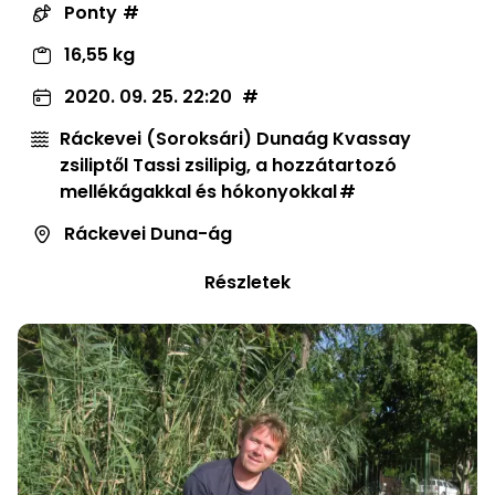
Ponty
16,55 kg
2020. 09. 25. 22:20
Ráckevei (Soroksári) Dunaág Kvassay
zsiliptől Tassi zsilipig, a hozzátartozó
mellékágakkal és hókonyokkal
Ráckevei Duna-ág
Részletek