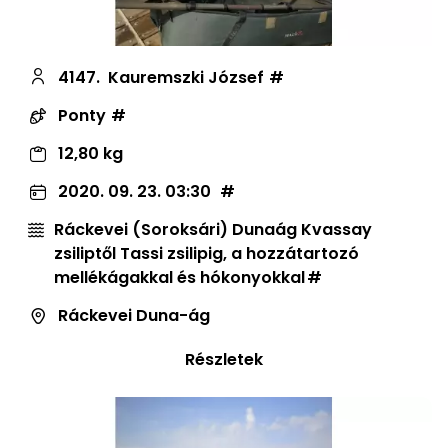
4147.
Kauremszki József
Ponty
12,80 kg
2020. 09. 23. 03:30
Ráckevei (Soroksári) Dunaág Kvassay
zsiliptől Tassi zsilipig, a hozzátartozó
mellékágakkal és hókonyokkal
Ráckevei Duna-ág
Részletek