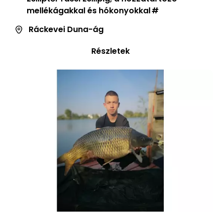
mellékágakkal és hókonyokkal
Ráckevei Duna-ág
Részletek