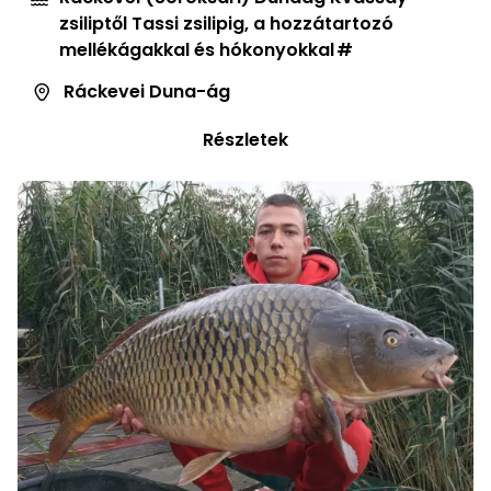
zsiliptől Tassi zsilipig, a hozzátartozó
mellékágakkal és hókonyokkal
Ráckevei Duna-ág
Részletek