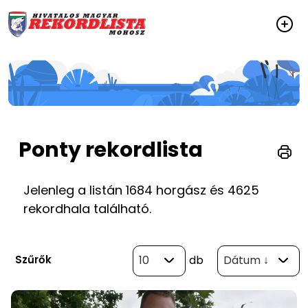
Ponty rekordlista
Jelenleg a listán 1684 horgász és 4625
rekordhala található.
Szűrők
10
db
Dátum ↓