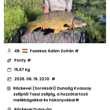
48.
Fazekas Ádám Zoltán
Ponty
15,67 kg
2026. 06. 19. 22:10
Ráckevei (Soroksári) Dunaág Kvassay
zsiliptől Tassi zsilipig, a hozzátartozó
mellékágakkal és hókonyokkal
Ráckevei Duna-ág