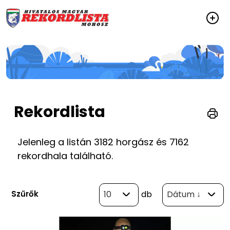
Rekordlista
Jelenleg a listán 3182 horgász és 7162
rekordhala található.
Szűrők
10
db
Dátum ↓