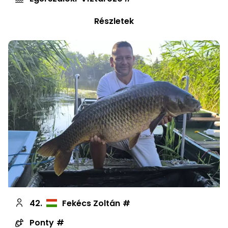
Részletek
42.
Fekécs Zoltán
Ponty