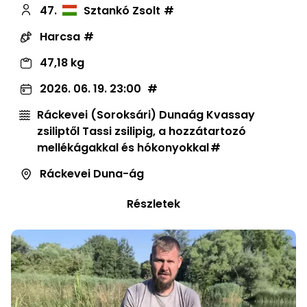
47.
Sztankó Zsolt
Harcsa
47,18 kg
2026. 06. 19. 23:00
Ráckevei (Soroksári) Dunaág Kvassay
zsiliptől Tassi zsilipig, a hozzátartozó
mellékágakkal és hókonyokkal
Ráckevei Duna-ág
Részletek