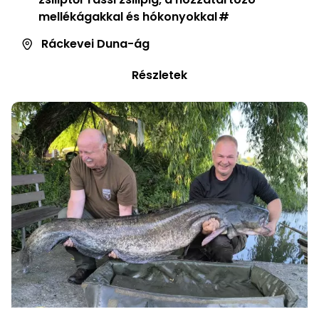
mellékágakkal és hókonyokkal
Ráckevei Duna-ág
Részletek