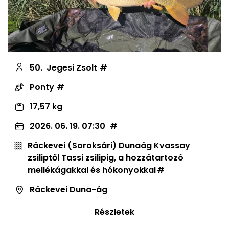
50.
Jegesi Zsolt
Ponty
17,57 kg
2026. 06. 19. 07:30
Ráckevei (Soroksári) Dunaág Kvassay
zsiliptől Tassi zsilipig, a hozzátartozó
mellékágakkal és hókonyokkal
Ráckevei Duna-ág
Részletek