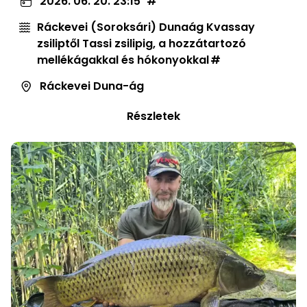
2026. 06. 20. 23:15
Ráckevei (Soroksári) Dunaág Kvassay
zsiliptől Tassi zsilipig, a hozzátartozó
mellékágakkal és hókonyokkal
Ráckevei Duna-ág
Részletek