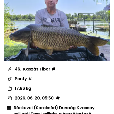
46.
Kaszás Tibor
Ponty
17,86 kg
2026. 06. 20. 05:50
Ráckevei (Soroksári) Dunaág Kvassay
zsiliptől Tassi zsilipig, a hozzátartozó