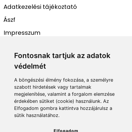
Adatkezelési tájékoztató
Ászf
Impresszum
Menü
Linkek
Fontosnak tartjuk az adatok
védelmét
Főoldal
NAIH szám
Rekordlista
mohosz.hu
A böngészési élmény fokozása, a személyre
szabott hirdetések vagy tartalmak
Abszolút rekordlista
horgaszjegy.hu
megjelenítése, valamint a forgalom elemzése
érdekében sütiket (cookie) használunk. Az
Rekord bejelentése
Elfogadom gombra kattintva hozzájárulsz a
sütik használatához.
info@rekordlista.mohosz.hu
Elfogadom