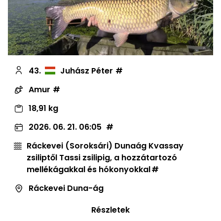
43.
Juhász Péter
Amur
18,91 kg
2026. 06. 21. 06:05
Ráckevei (Soroksári) Dunaág Kvassay
zsiliptől Tassi zsilipig, a hozzátartozó
mellékágakkal és hókonyokkal
Ráckevei Duna-ág
Részletek