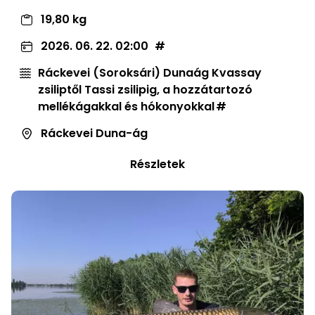
19,80 kg
2026. 06. 22. 02:00
Ráckevei (Soroksári) Dunaág Kvassay
zsiliptől Tassi zsilipig, a hozzátartozó
mellékágakkal és hókonyokkal
Ráckevei Duna-ág
Részletek