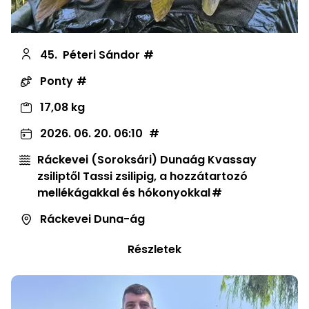
45.
Péteri Sándor
Ponty
17,08 kg
2026. 06. 20. 06:10
Ráckevei (Soroksári) Dunaág Kvassay
zsiliptől Tassi zsilipig, a hozzátartozó
mellékágakkal és hókonyokkal
Ráckevei Duna-ág
Részletek