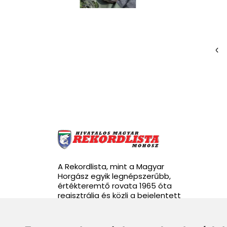
A Rekordlista, mint a Magyar
Horgász egyik legnépszerűbb,
értékteremtő rovata 1965 óta
regisztrálja és közli a bejelentett
rekordhalakat.