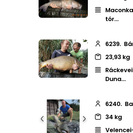
Maconkai
tór...
6239.
Bá
23,93 kg
Előző
Következő
Ráckevei
Duna...
6240.
Ba
34 kg
Előző
Következő
Velencei