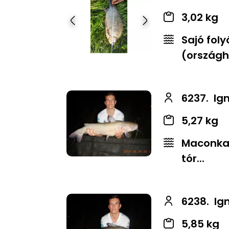
3,02 kg
Előző
Következő
Sajó foly
(országha
6237.
Ig
5,27 kg
Maconkai
tór...
6238.
Ig
5,85 kg