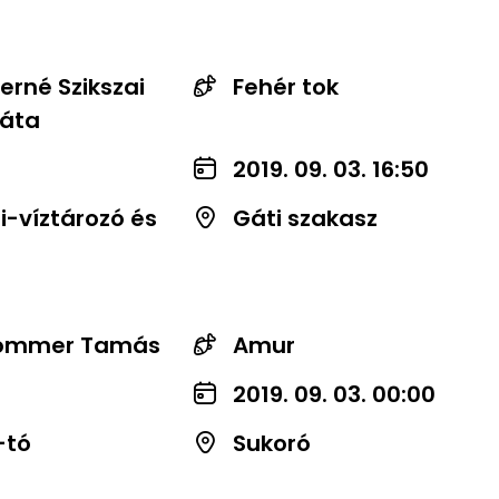
erné Szikszai
Fehér tok
áta
2019. 09. 03. 16:50
-víztározó és
Gáti szakasz
ommer Tamás
Amur
2019. 09. 03. 00:00
-tó
Sukoró