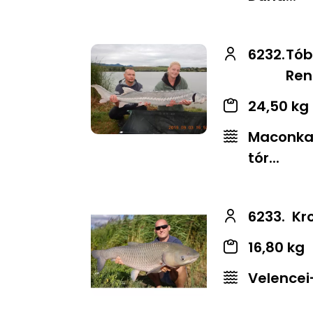
6232.
Tób
Ren
24,50 kg
Maconkai
tór...
6233.
Kr
16,80 kg
Velencei