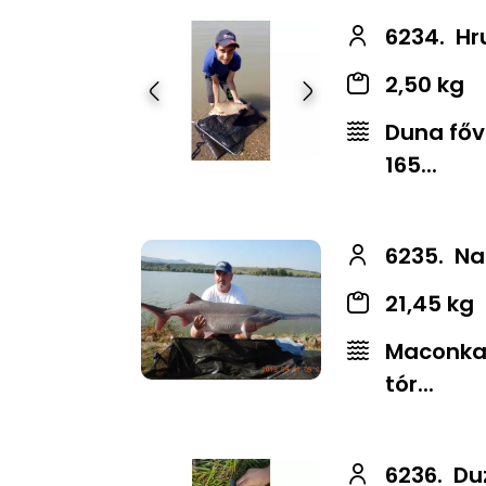
6234.
Hr
2,50 kg
Előző
Következő
Duna főv
165...
6235.
Na
21,45 kg
Maconkai
tór...
6236.
Du