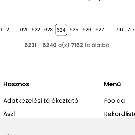
1
2
...
621
622
623
625
626
627
...
716
717
6231
-
6240
a(z)
7162
találatból
Hasznos
Menü
Adatkezelési tájékoztató
Főoldal
Ászf
Rekordlist
Impresszum
Abszolút r