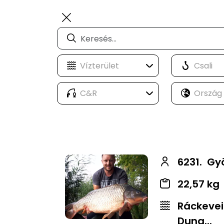
6231.
Gyö
22,57 kg
Ráckevei
Duna...