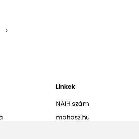
Linkek
NAIH szám
a
mohosz.hu
ekordlista
horgaszjegy.hu