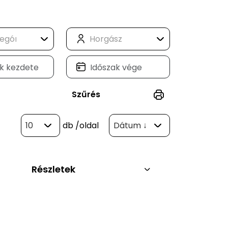
Szűrés
10
db
/oldal
Dátum ↓
Részletek