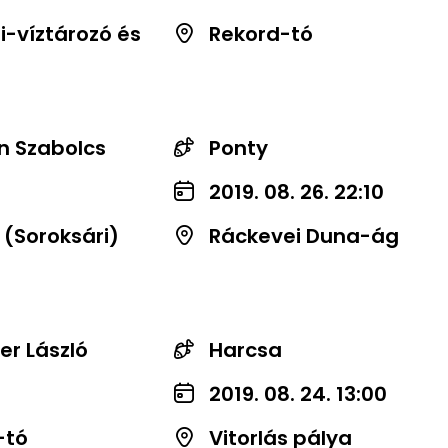
-víztározó és
Rekord-tó
n Szabolcs
Ponty
2019. 08. 26. 22:10
 (Soroksári)
Ráckevei Duna-ág
er László
Harcsa
2019. 08. 24. 13:00
-tó
Vitorlás pálya