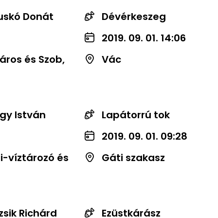
uskó Donát
Dévérkeszeg
2019. 09. 01. 14:06
áros és Szob,
Vác
gy István
Lapátorrú tok
2019. 09. 01. 09:28
-víztározó és
Gáti szakasz
zsik Richárd
Ezüstkárász