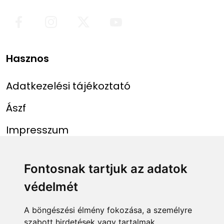
Hasznos
Adatkezelési tájékoztató
Ászf
Impresszum
Menü
Linkek
Fontosnak tartjuk az adatok
védelmét
Főoldal
NAIH szám
Rekordlista
mohosz.hu
A böngészési élmény fokozása, a személyre
szabott hirdetések vagy tartalmak