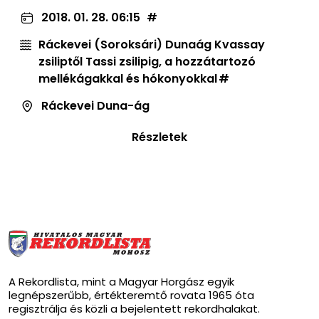
2018. 01. 28. 06:15
Ráckevei (Soroksári) Dunaág Kvassay
zsiliptől Tassi zsilipig, a hozzátartozó
mellékágakkal és hókonyokkal
Ráckevei Duna-ág
Részletek
A Rekordlista, mint a Magyar Horgász egyik
legnépszerűbb, értékteremtő rovata 1965 óta
regisztrálja és közli a bejelentett rekordhalakat.