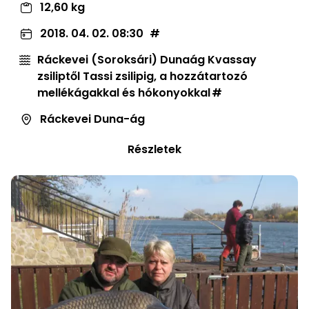
12,60 kg
2018. 04. 02. 08:30
Ráckevei (Soroksári) Dunaág Kvassay
zsiliptől Tassi zsilipig, a hozzátartozó
mellékágakkal és hókonyokkal
Ráckevei Duna-ág
Részletek