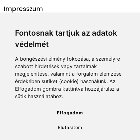
Impresszum
Menü
Linkek
Fontosnak tartjuk az adatok
védelmét
Főoldal
NAIH szám
Rekordlista
mohosz.hu
A böngészési élmény fokozása, a személyre
szabott hirdetések vagy tartalmak
Abszolút rekordlista
horgaszjegy.hu
megjelenítése, valamint a forgalom elemzése
érdekében sütiket (cookie) használunk. Az
Rekord bejelentése
Elfogadom gombra kattintva hozzájárulsz a
sütik használatához.
info@rekordlista.mohosz.hu
Elfogadom
Elutasítom
✕