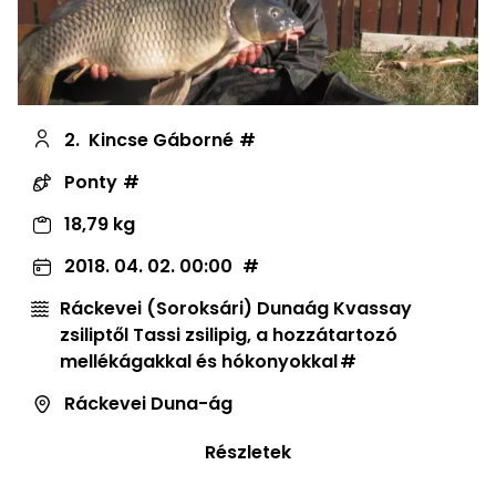
2.
Kincse Gáborné
Ponty
18,79 kg
2018. 04. 02. 00:00
Ráckevei (Soroksári) Dunaág Kvassay
zsiliptől Tassi zsilipig, a hozzátartozó
mellékágakkal és hókonyokkal
Ráckevei Duna-ág
Részletek