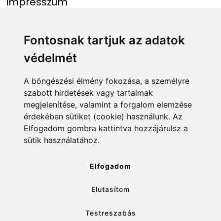
Impresszum
Menü
Linkek
Fontosnak tartjuk az adatok
védelmét
Főoldal
NAIH szám
Rekordlista
mohosz.hu
A böngészési élmény fokozása, a személyre
szabott hirdetések vagy tartalmak
Abszolút rekordlista
horgaszjegy.hu
megjelenítése, valamint a forgalom elemzése
érdekében sütiket (cookie) használunk. Az
Rekord bejelentése
Elfogadom gombra kattintva hozzájárulsz a
sütik használatához.
info@rekordlista.mohosz.hu
Elfogadom
Elutasítom
✕
Testreszabás