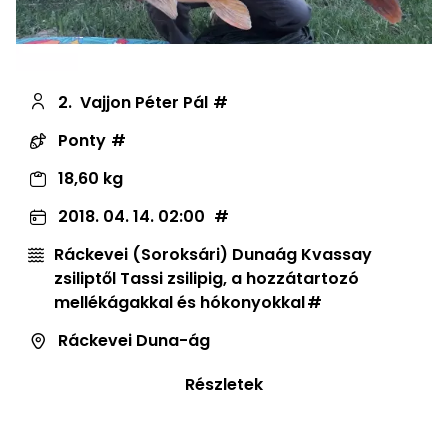
2.
Vajjon Péter Pál
Ponty
18,60 kg
2018. 04. 14. 02:00
Ráckevei (Soroksári) Dunaág Kvassay
zsiliptől Tassi zsilipig, a hozzátartozó
mellékágakkal és hókonyokkal
Ráckevei Duna-ág
Részletek