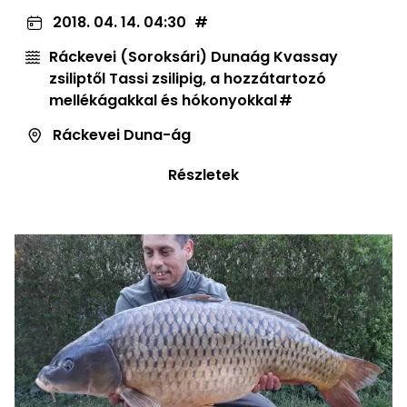
2018. 04. 14. 04:30
Ráckevei (Soroksári) Dunaág Kvassay
zsiliptől Tassi zsilipig, a hozzátartozó
mellékágakkal és hókonyokkal
Ráckevei Duna-ág
Részletek