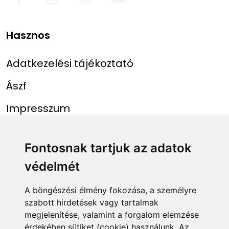
Hasznos
Adatkezelési tájékoztató
Ászf
Impresszum
Menü
Linkek
Fontosnak tartjuk az adatok
védelmét
Főoldal
NAIH szám
Rekordlista
mohosz.hu
A böngészési élmény fokozása, a személyre
szabott hirdetések vagy tartalmak
Abszolút rekordlista
horgaszjegy.hu
megjelenítése, valamint a forgalom elemzése
érdekében sütiket (cookie) használunk. Az