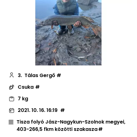
3.
Tálas Gergő
Csuka
7 kg
2021. 10. 16. 16:19
Tisza folyó Jász-Nagykun-Szolnok megyei,
403-266,5 fkm közötti szakasza