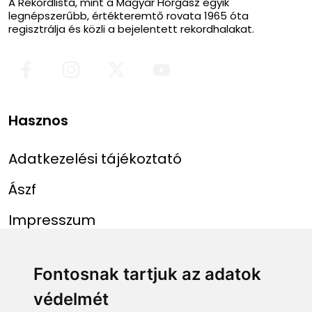
A Rekordlista, mint a Magyar Horgász egyik
legnépszerűbb, értékteremtő rovata 1965 óta
regisztrálja és közli a bejelentett rekordhalakat.
Hasznos
Adatkezelési tájékoztató
Ászf
Impresszum
Menü
Linkek
Fontosnak tartjuk az adatok
védelmét
Főoldal
NAIH szám