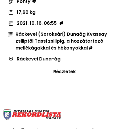
Ponty
17,60 kg
2021. 10. 16. 06:55
Ráckevei (Soroksári) Dunaág Kvassay
zsiliptől Tassi zsilipig, a hozzátartozó
mellékágakkal és hókonyokkal
Ráckevei Duna-ág
Részletek