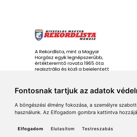
A Rekordlista, mint a Magyar
Horgász egyik legnépszerűbb,
értékteremtő rovata 1965 óta
regisztrálja és közli a bejelentett
rekordhalakat.
Fontosnak tartjuk az adatok véde
A böngészési élmény fokozása, a személyre szabott 
info@rekordlista.mohosz.hu
használunk. Az Elfogadom gombra kattintva hozzájár
Elfogadom
Elutasítom
Testreszabás