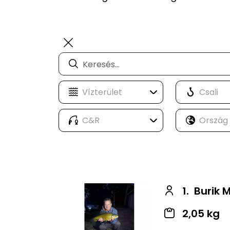
1.
Burik 
2,05 kg