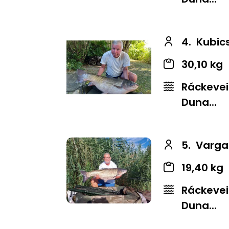
4.
Kubic
30,10 kg
Ráckevei
Duna...
5.
Varga
19,40 kg
Ráckevei
Duna...