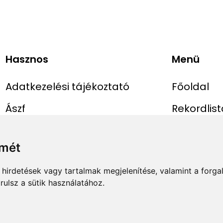
Hasznos
Menü
Adatkezelési tájékoztató
Főoldal
Ászf
Rekordlist
Impresszum
Abszolút r
lmét
Rekord be
hirdetések vagy tartalmak megjelenítése, valamint a forg
ulsz a sütik használatához.
✕