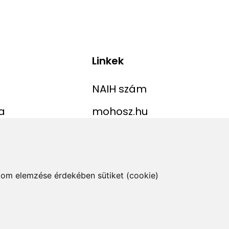
Linkek
NAIH szám
a
mohosz.hu
ekordlista
horgaszjegy.hu
jelentése
alom elemzése érdekében sütiket (cookie)