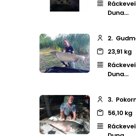
Ráckevei
Duna...
2.
Gudma
23,91 kg
Ráckevei
Duna...
3.
Pokorn
56,10 kg
Ráckevei
Duna...