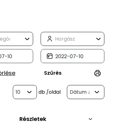
örlése
Szűrés
10
db
/oldal
Dátum ↓
Részletek