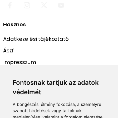
Hasznos
Adatkezelési tájékoztató
Ászf
Impresszum
Menü
Linkek
Fontosnak tartjuk az adatok
védelmét
Főoldal
NAIH szám
Rekordlista
mohosz.hu
A böngészési élmény fokozása, a személyre
szabott hirdetések vagy tartalmak
Abszolút rekordlista
horgaszjegy.hu
megjelenítése, valamint a forgalom elemzése