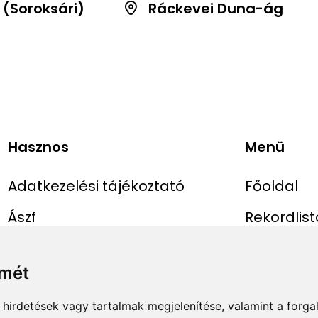
 (Soroksári)
Ráckevei Duna-ág
Hasznos
Menü
Adatkezelési tájékoztató
Főoldal
Ászf
Rekordlist
Impresszum
Abszolút r
lmét
Rekord be
hirdetések vagy tartalmak megjelenítése, valamint a forg