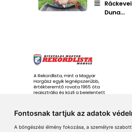
Ráckevei
Duna...
A Rekordlista, mint a Magyar
Horgász egyik legnépszerűbb,
értékteremtő rovata 1965 óta
regisztrálja és közli a bejelentett
rekordhalakat.
Fontosnak tartjuk az adatok véde
A böngészési élmény fokozása, a személyre szabott 
info@rekordlista.mohosz.hu