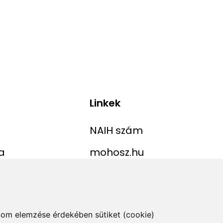
Linkek
NAIH szám
a
mohosz.hu
ekordlista
horgaszjegy.hu
jelentése
alom elemzése érdekében sütiket (cookie)