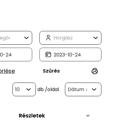
örlése
Szűrés
10
db
/oldal
Dátum ↓
Részletek