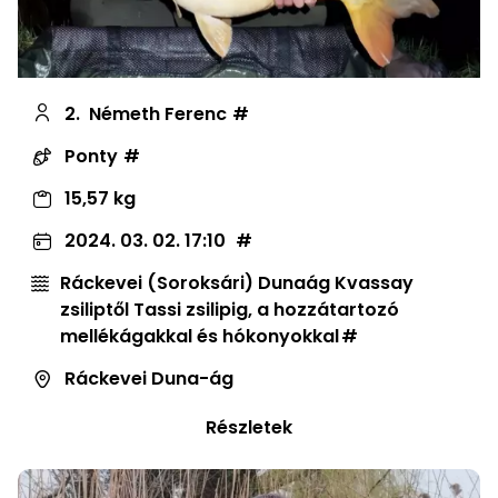
2.
Németh Ferenc
Ponty
15,57 kg
2024. 03. 02. 17:10
Ráckevei (Soroksári) Dunaág Kvassay
zsiliptől Tassi zsilipig, a hozzátartozó
mellékágakkal és hókonyokkal
Ráckevei Duna-ág
Részletek