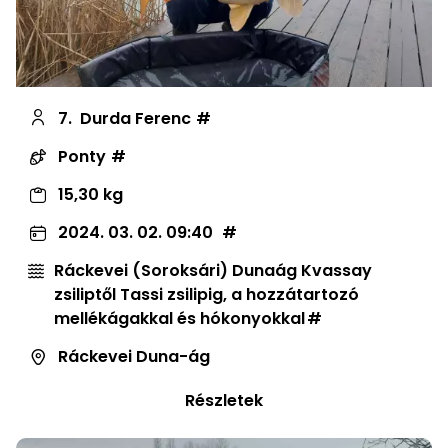
7.
Durda Ferenc
Ponty
15,30 kg
2024. 03. 02. 09:40
Ráckevei (Soroksári) Dunaág Kvassay
zsiliptől Tassi zsilipig, a hozzátartozó
mellékágakkal és hókonyokkal
Ráckevei Duna-ág
Részletek