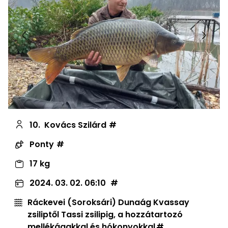
Előző
Követ
10.
Kovács Szilárd
Ponty
17 kg
2024. 03. 02. 06:10
Ráckevei (Soroksári) Dunaág Kvassay
zsiliptől Tassi zsilipig, a hozzátartozó
mellékágakkal és hókonyokkal