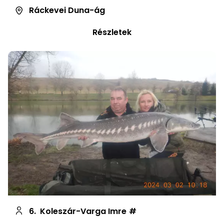
Ráckevei Duna-ág
Részletek
6.
Koleszár-Varga Imre