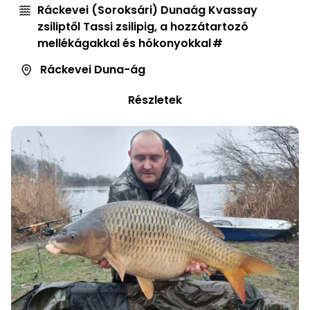
Ráckevei (Soroksári) Dunaág Kvassay
zsiliptől Tassi zsilipig, a hozzátartozó
mellékágakkal és hókonyokkal
Ráckevei Duna-ág
Részletek