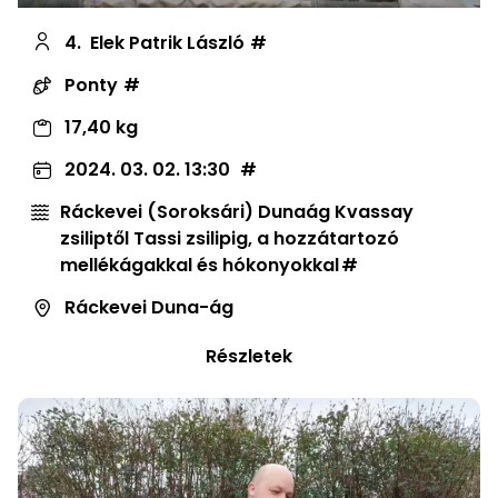
4.
Elek Patrik László
Ponty
17,40 kg
2024. 03. 02. 13:30
Ráckevei (Soroksári) Dunaág Kvassay
zsiliptől Tassi zsilipig, a hozzátartozó
mellékágakkal és hókonyokkal
Ráckevei Duna-ág
Részletek