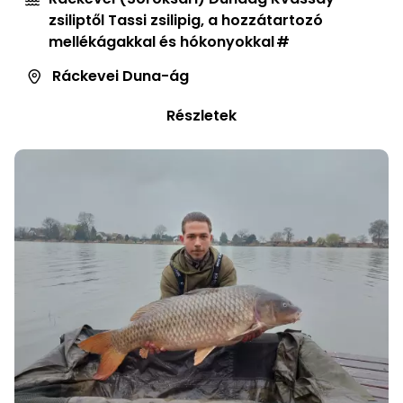
zsiliptől Tassi zsilipig, a hozzátartozó
mellékágakkal és hókonyokkal
Ráckevei Duna-ág
Részletek