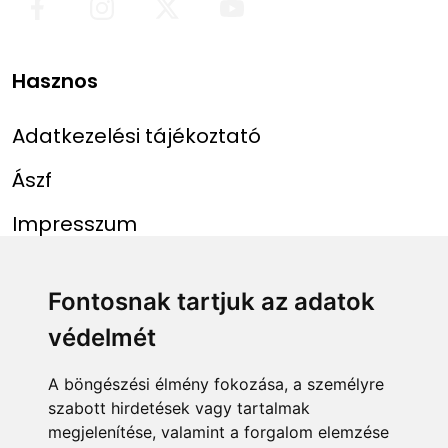
Hasznos
Adatkezelési tájékoztató
Ászf
Impresszum
Menü
Linkek
Fontosnak tartjuk az adatok
védelmét
Főoldal
NAIH szám
Rekordlista
mohosz.hu
A böngészési élmény fokozása, a személyre
szabott hirdetések vagy tartalmak
Abszolút rekordlista
horgaszjegy.hu
megjelenítése, valamint a forgalom elemzése