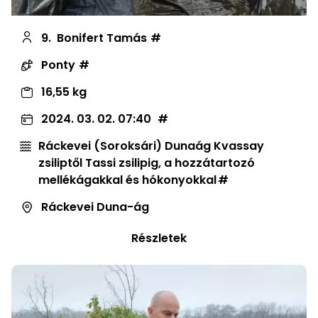
9.
Bonifert Tamás
Ponty
16,55 kg
2024. 03. 02. 07:40
Ráckevei (Soroksári) Dunaág Kvassay
zsiliptől Tassi zsilipig, a hozzátartozó
mellékágakkal és hókonyokkal
Ráckevei Duna-ág
Részletek