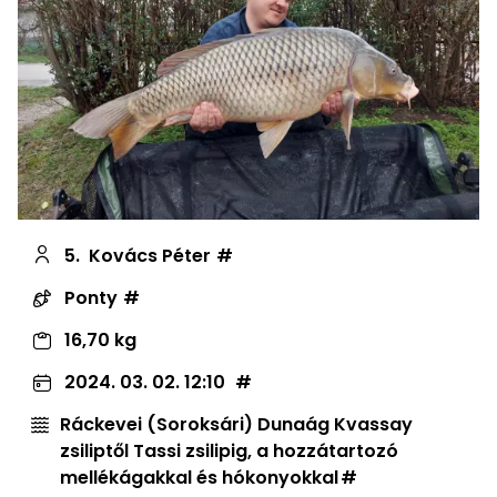
5.
Kovács Péter
Ponty
16,70 kg
2024. 03. 02. 12:10
Ráckevei (Soroksári) Dunaág Kvassay
zsiliptől Tassi zsilipig, a hozzátartozó
mellékágakkal és hókonyokkal