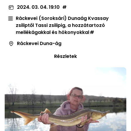
2024. 03. 04. 19:10
Ráckevei (Soroksári) Dunaág Kvassay
zsiliptől Tassi zsilipig, a hozzátartozó
mellékágakkal és hókonyokkal
Ráckevei Duna-ág
Részletek