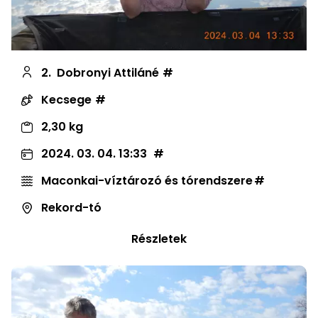
2.
Dobronyi Attiláné
Kecsege
2,30 kg
2024. 03. 04. 13:33
Maconkai-víztározó és tórendszere
Rekord-tó
Részletek