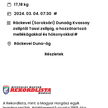
17,18 kg
2024. 03. 04. 07:30
Ráckevei (Soroksári) Dunaág Kvassay
zsiliptől Tassi zsilipig, a hozzátartozó
mellékágakkal és hókonyokkal
Ráckevei Duna-ág
Részletek
A Rekordlista, mint a Magyar Horgász egyik
legnépszerűbb, értékteremtő rovata 1965 óta