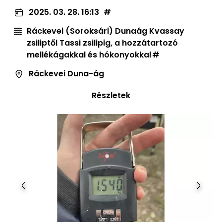
2025. 03. 28. 16:13
Ráckevei (Soroksári) Dunaág Kvassay
zsiliptől Tassi zsilipig, a hozzátartozó
mellékágakkal és hókonyokkal
Ráckevei Duna-ág
Részletek
Előző
Követ