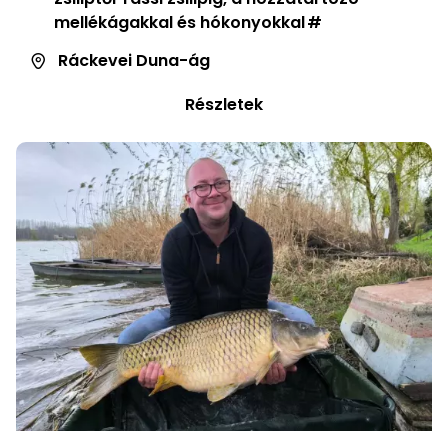
mellékágakkal és hókonyokkal
Ráckevei Duna-ág
Részletek