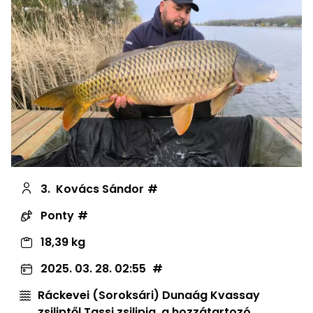
3.
Kovács Sándor
Ponty
18,39 kg
2025. 03. 28. 02:55
Ráckevei (Soroksári) Dunaág Kvassay
zsiliptől Tassi zsilipig, a hozzátartozó