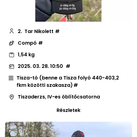
2.
Tar Nikolett
Compó
1,54 kg
2025. 03. 28. 10:50
Tisza-tó (benne a Tisza folyó 440-403,2
fkm közötti szakasza)
Tiszaderzs, IV-es öblítőcsatorna
Részletek