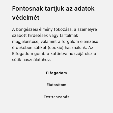
Menü
Linkek
Fontosnak tartjuk az adatok
védelmét
Főoldal
NAIH szám
Rekordlista
mohosz.hu
A böngészési élmény fokozása, a személyre
szabott hirdetések vagy tartalmak
Abszolút rekordlista
horgaszjegy.hu
megjelenítése, valamint a forgalom elemzése
érdekében sütiket (cookie) használunk. Az
Rekord bejelentése
Elfogadom gombra kattintva hozzájárulsz a
sütik használatához.
info@rekordlista.mohosz.hu
Elfogadom
Elutasítom
✕
Testreszabás