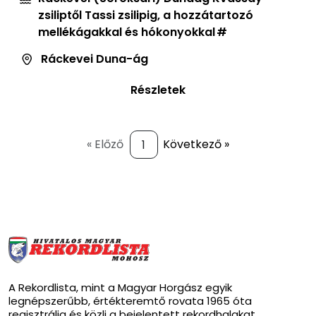
zsiliptől Tassi zsilipig, a hozzátartozó
mellékágakkal és hókonyokkal
Ráckevei Duna-ág
Részletek
« Előző
Következő »
A Rekordlista, mint a Magyar Horgász egyik
legnépszerűbb, értékteremtő rovata 1965 óta
regisztrálja és közli a bejelentett rekordhalakat.