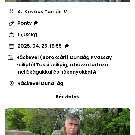
4.
Kovács Tamás
Ponty
15,02 kg
2025. 04. 25. 18:55
Ráckevei (Soroksári) Dunaág Kvassay
zsiliptől Tassi zsilipig, a hozzátartozó
mellékágakkal és hókonyokkal
Ráckevei Duna-ág
Részletek