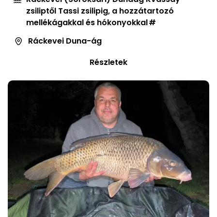
zsiliptől Tassi zsilipig, a hozzátartozó
mellékágakkal és hókonyokkal
Ráckevei Duna-ág
Részletek