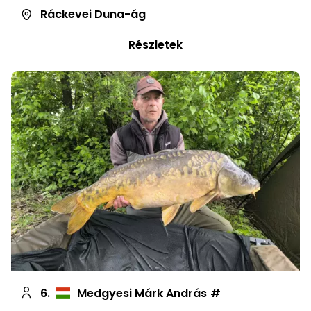
Ráckevei Duna-ág
Részletek
6.
Medgyesi Márk András