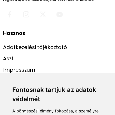
Hasznos
Adatkezelési tájékoztató
Ászf
Impresszum
Menü
Linkek
Fontosnak tartjuk az adatok
védelmét
Főoldal
NAIH szám
Rekordlista
mohosz.hu
A böngészési élmény fokozása, a személyre