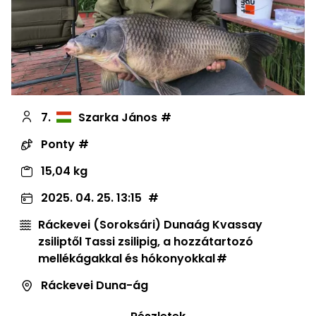
7.
Szarka János
Ponty
15,04 kg
2025. 04. 25. 13:15
Ráckevei (Soroksári) Dunaág Kvassay
zsiliptől Tassi zsilipig, a hozzátartozó
mellékágakkal és hókonyokkal
Ráckevei Duna-ág