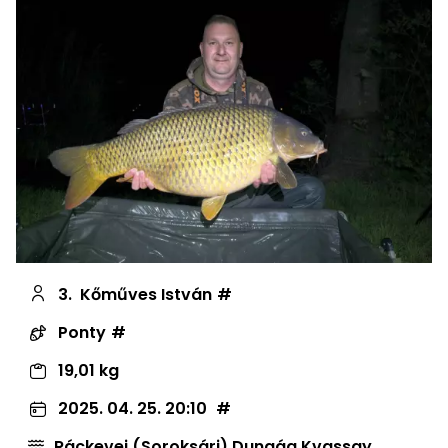
3.
Kőműves István
Ponty
19,01 kg
2025. 04. 25. 20:10
Ráckevei (Soroksári) Dunaág Kvassay