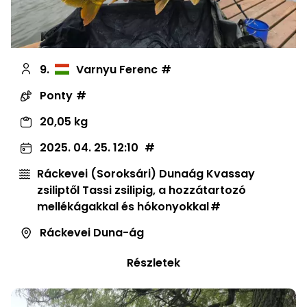
9.
Varnyu Ferenc
Ponty
20,05 kg
2025. 04. 25. 12:10
Ráckevei (Soroksári) Dunaág Kvassay
zsiliptől Tassi zsilipig, a hozzátartozó
mellékágakkal és hókonyokkal
Ráckevei Duna-ág
Részletek