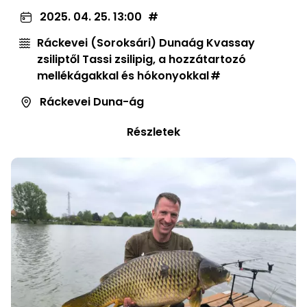
2025. 04. 25. 13:00
Ráckevei (Soroksári) Dunaág Kvassay
zsiliptől Tassi zsilipig, a hozzátartozó
mellékágakkal és hókonyokkal
Ráckevei Duna-ág
Részletek