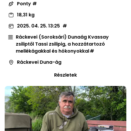
Ponty
18,31 kg
2025. 04. 25. 13:25
Ráckevei (Soroksári) Dunaág Kvassay
zsiliptől Tassi zsilipig, a hozzátartozó
mellékágakkal és hókonyokkal
Ráckevei Duna-ág
Részletek