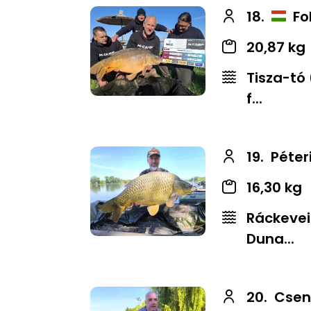
18.
Fo
20,87 kg
Tisza-tó
f...
19.
Péter
16,30 kg
Ráckevei
Duna...
20.
Csen