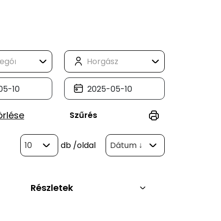
örlése
Szűrés
10
db
/oldal
Dátum ↓
Részletek