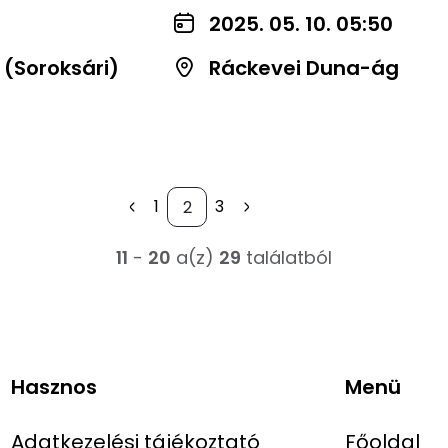
2025. 05. 10. 05:50
 (Soroksári)
Ráckevei Duna-ág
1
3
11
-
20
a(z)
29
találatból
Hasznos
Menü
Adatkezelési tájékoztató
Főoldal