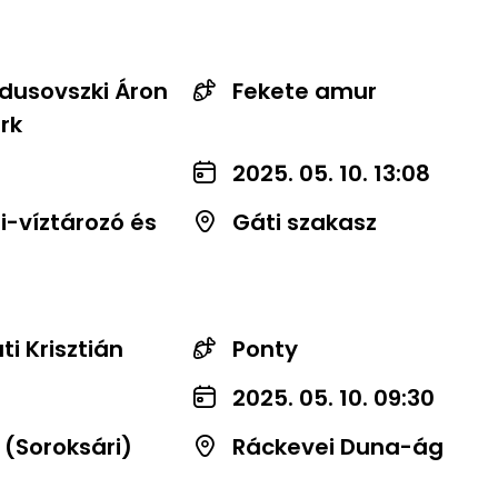
dusovszki Áron
Fekete amur
rk
2025. 05. 10. 13:08
-víztározó és
Gáti szakasz
i Krisztián
Ponty
2025. 05. 10. 09:30
 (Soroksári)
Ráckevei Duna-ág