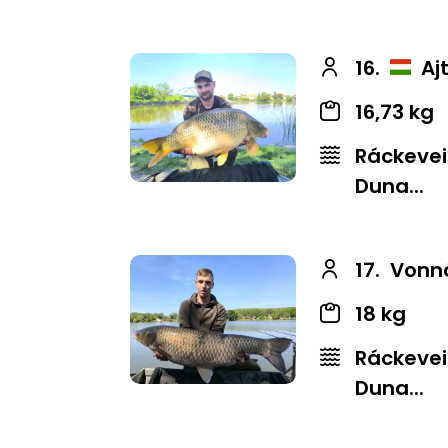
16.
Aj
16,73 kg
Ráckevei
Duna...
17.
Vonná
18 kg
Ráckevei
Duna...