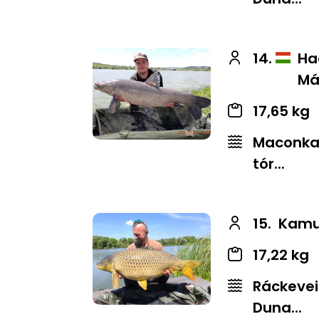
14.
Ha
Má
17,65 kg
Maconkai
tór...
15.
Kamut
17,22 kg
Ráckevei
Duna...