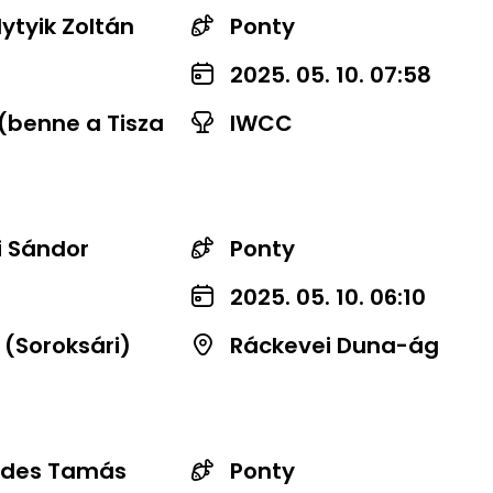
lytyik Zoltán
Ponty
2025. 05. 10. 07:58
 (benne a Tisza
IWCC
i Sándor
Ponty
2025. 05. 10. 06:10
 (Soroksári)
Ráckevei Duna-ág
des Tamás
Ponty