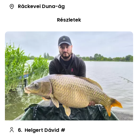
Ráckevei Duna-ág
Részletek
6.
Helgert Dávid