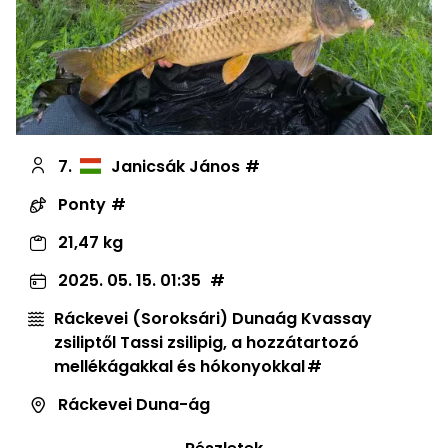
7.
Janicsák János
Ponty
21,47 kg
2025. 05. 15. 01:35
Ráckevei (Soroksári) Dunaág Kvassay
zsiliptől Tassi zsilipig, a hozzátartozó
mellékágakkal és hókonyokkal
Ráckevei Duna-ág