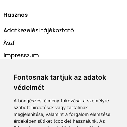
Hasznos
Adatkezelési tájékoztató
Ászf
Impresszum
Menü
Linkek
Fontosnak tartjuk az adatok
védelmét
Főoldal
NAIH szám
Rekordlista
mohosz.hu
A böngészési élmény fokozása, a személyre
szabott hirdetések vagy tartalmak
Abszolút rekordlista
horgaszjegy.hu
megjelenítése, valamint a forgalom elemzése
érdekében sütiket (cookie) használunk. Az
Rekord bejelentése