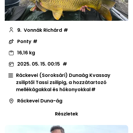
9.
Vonnák Richárd
Ponty
16,16 kg
2025. 05. 15. 00:15
Ráckevei (Soroksári) Dunaág Kvassay
zsiliptől Tassi zsilipig, a hozzátartozó
mellékágakkal és hókonyokkal
Ráckevei Duna-ág
Részletek