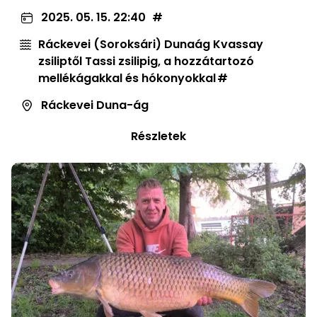
2025. 05. 15. 22:40
Ráckevei (Soroksári) Dunaág Kvassay
zsiliptől Tassi zsilipig, a hozzátartozó
mellékágakkal és hókonyokkal
Ráckevei Duna-ág
Részletek