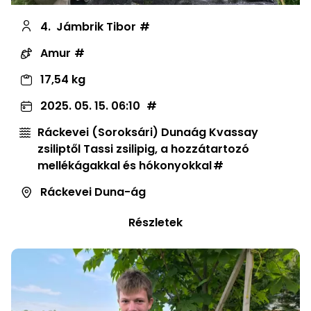
4.
Jámbrik Tibor
Amur
17,54 kg
2025. 05. 15. 06:10
Ráckevei (Soroksári) Dunaág Kvassay
zsiliptől Tassi zsilipig, a hozzátartozó
mellékágakkal és hókonyokkal
Ráckevei Duna-ág
Részletek