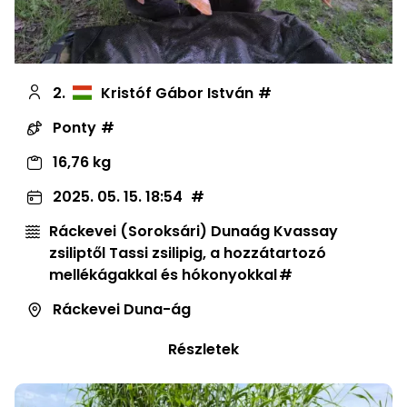
2.
Kristóf Gábor István
Ponty
16,76 kg
2025. 05. 15. 18:54
Ráckevei (Soroksári) Dunaág Kvassay
zsiliptől Tassi zsilipig, a hozzátartozó
mellékágakkal és hókonyokkal
Ráckevei Duna-ág
Részletek