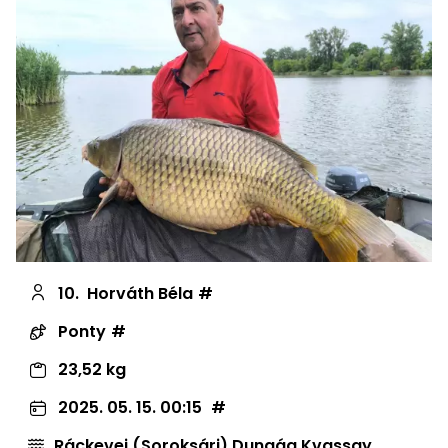
10.
Horváth Béla
Ponty
23,52 kg
2025. 05. 15. 00:15
Ráckevei (Soroksári) Dunaág Kvassay