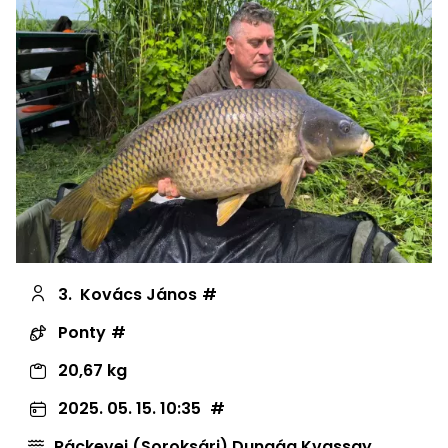
3.
Kovács János
Ponty
20,67 kg
2025. 05. 15. 10:35
Ráckevei (Soroksári) Dunaág Kvassay