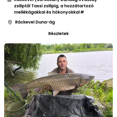
zsiliptől Tassi zsilipig, a hozzátartozó
mellékágakkal és hókonyokkal
Ráckevei Duna-ág
Részletek