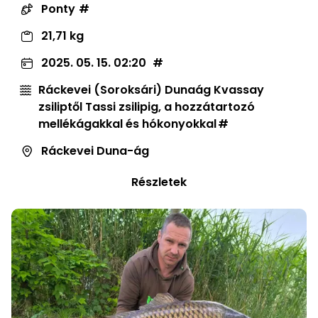
Ponty
21,71 kg
2025. 05. 15. 02:20
Ráckevei (Soroksári) Dunaág Kvassay
zsiliptől Tassi zsilipig, a hozzátartozó
mellékágakkal és hókonyokkal
Ráckevei Duna-ág
Részletek