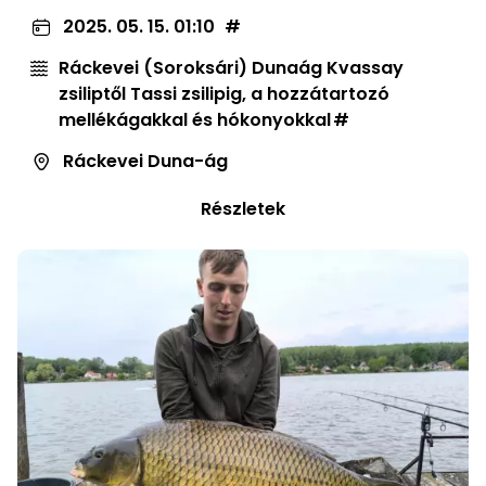
2025. 05. 15. 01:10
Ráckevei (Soroksári) Dunaág Kvassay
zsiliptől Tassi zsilipig, a hozzátartozó
mellékágakkal és hókonyokkal
Ráckevei Duna-ág
Részletek