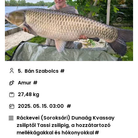
5.
Bán Szabolcs
Amur
27,48 kg
2025. 05. 15. 03:00
Ráckevei (Soroksári) Dunaág Kvassay
zsiliptől Tassi zsilipig, a hozzátartozó
mellékágakkal és hókonyokkal