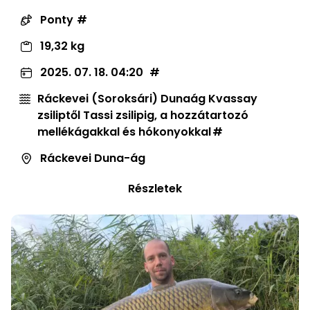
Ponty
19,32 kg
2025. 07. 18. 04:20
Ráckevei (Soroksári) Dunaág Kvassay
zsiliptől Tassi zsilipig, a hozzátartozó
mellékágakkal és hókonyokkal
Ráckevei Duna-ág
Részletek