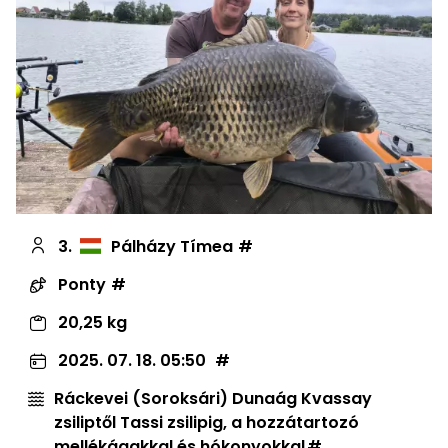
3.
Pálházy Tímea
Ponty
20,25 kg
2025. 07. 18. 05:50
Ráckevei (Soroksári) Dunaág Kvassay
zsiliptől Tassi zsilipig, a hozzátartozó
mellékágakkal és hókonyokkal