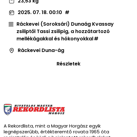
23,53 kg
2025. 07. 18. 00:10
Ráckevei (Soroksári) Dunaág Kvassay
zsiliptől Tassi zsilipig, a hozzátartozó
mellékágakkal és hókonyokkal
Ráckevei Duna-ág
Részletek
A Rekordlista, mint a Magyar Horgász egyik
legnépszerűbb, értékteremtő rovata 1965 óta