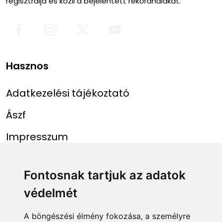
regisztrálja és közli a bejelentett rekordhalakat.
Hasznos
Adatkezelési tájékoztató
Ászf
Impresszum
Menü
Linkek
Fontosnak tartjuk az adatok
védelmét
Főoldal
NAIH szám
Rekordlista
mohosz.hu
A böngészési élmény fokozása, a személyre