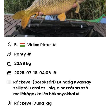
5.
Virlics Péter
Ponty
22,88 kg
2025. 07. 18. 04:06
Ráckevei (Soroksári) Dunaág Kvassay
zsiliptől Tassi zsilipig, a hozzátartozó
mellékágakkal és hókonyokkal
Ráckevei Duna-ág