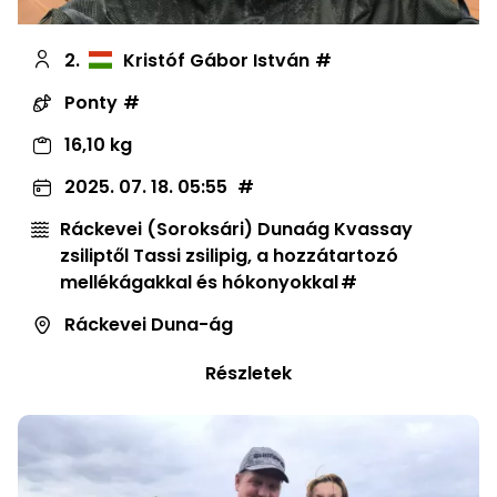
2.
Kristóf Gábor István
Ponty
16,10 kg
2025. 07. 18. 05:55
Ráckevei (Soroksári) Dunaág Kvassay
zsiliptől Tassi zsilipig, a hozzátartozó
mellékágakkal és hókonyokkal
Ráckevei Duna-ág
Részletek