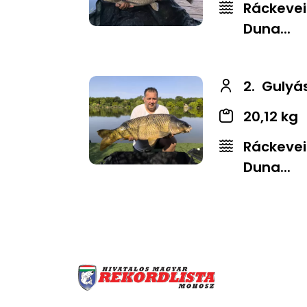
Ráckevei
Duna...
2.
Gulyás
20,12 kg
Ráckevei
Duna...