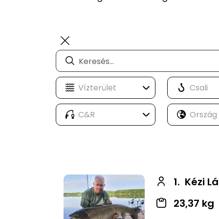
1.
Kézi Lá
23,37 kg