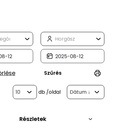
örlése
Szűrés
10
db
/oldal
Dátum ↓
Részletek