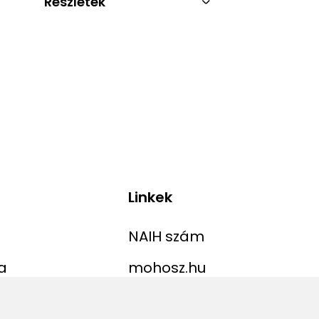
Részletek
Linkek
NAIH szám
a
mohosz.hu
ekordlista
horgaszjegy.hu