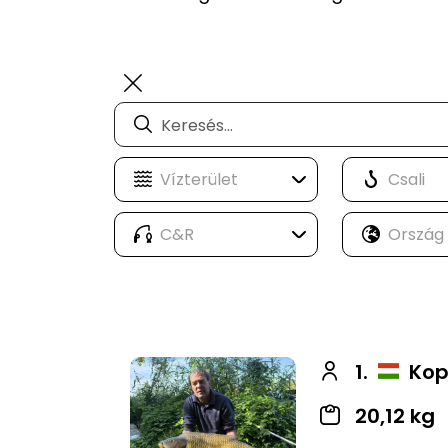
1.
Kop
20,12 kg