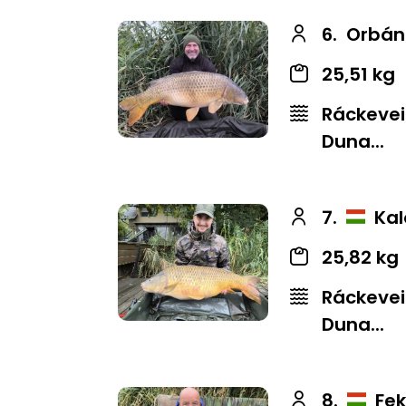
6.
Orbán
25,51 kg
Ráckevei
Duna...
7.
Kal
25,82 kg
Ráckevei
Duna...
8.
Fek