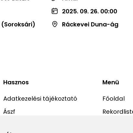
2025. 09. 26. 00:00
 (Soroksári)
Ráckevei Duna-ág
Hasznos
Menü
Adatkezelési tájékoztató
Főoldal
Ászf
Rekordlist
Impresszum
Abszolút r