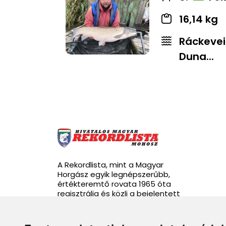
16,14 kg
Ráckevei
Duna...
A Rekordlista, mint a Magyar
Horgász egyik legnépszerűbb,
értékteremtő rovata 1965 óta
regisztrálja és közli a bejelentett
rekordhalakat.