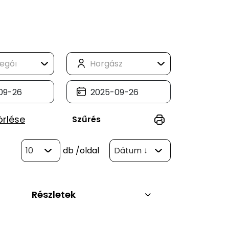
örlése
Szűrés
10
db
/oldal
Dátum ↓
Részletek