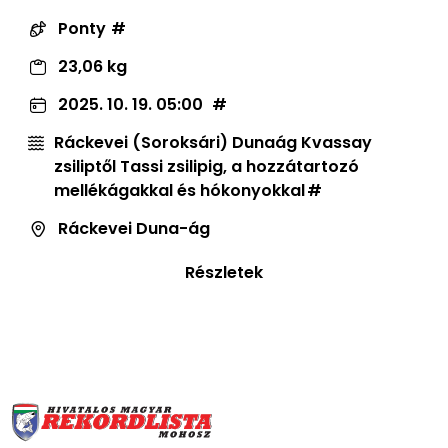
Ponty
23,06 kg
2025. 10. 19. 05:00
Ráckevei (Soroksári) Dunaág Kvassay
zsiliptől Tassi zsilipig, a hozzátartozó
mellékágakkal és hókonyokkal
Ráckevei Duna-ág
Részletek