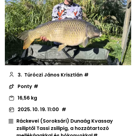
3.
Túróczi János Krisztián
Ponty
16,56 kg
2025. 10. 19. 11:00
Ráckevei (Soroksári) Dunaág Kvassay
zsiliptől Tassi zsilipig, a hozzátartozó
mellékágakkal és hókonyokkal