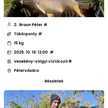
2.
Braun Péter
Tükörponty
15 kg
2025. 10. 19. 12:00
Vezekény-völgyi víztározó
Pétervására
Részletek