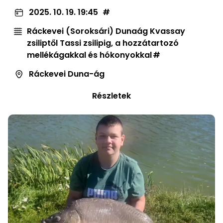
2025. 10. 19. 19:45
Ráckevei (Soroksári) Dunaág Kvassay
zsiliptől Tassi zsilipig, a hozzátartozó
mellékágakkal és hókonyokkal
Ráckevei Duna-ág
Részletek