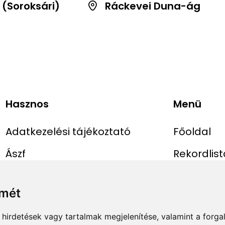
 (Soroksári)
Ráckevei Duna-ág
Hasznos
Menü
Adatkezelési tájékoztató
Főoldal
Ászf
Rekordlist
Impresszum
Abszolút r
lmét
Rekord be
hirdetések vagy tartalmak megjelenítése, valamint a forg