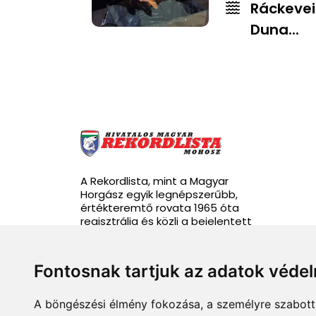
Ráckevei
Duna...
A Rekordlista, mint a Magyar
Horgász egyik legnépszerűbb,
értékteremtő rovata 1965 óta
regisztrálja és közli a bejelentett
rekordhalakat.
Fontosnak tartjuk az adatok véde
A böngészési élmény fokozása, a személyre szabott 
info@rekordlista.mohosz.hu