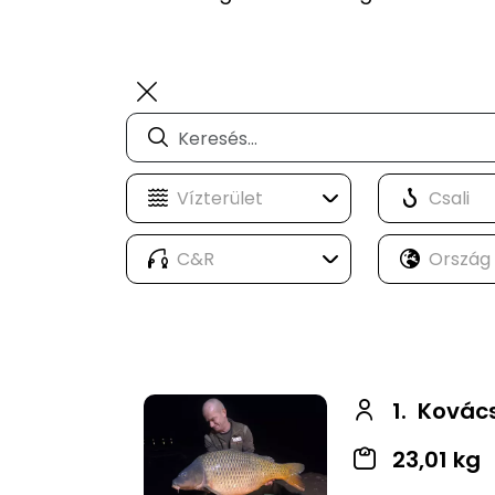
1.
Kovács
23,01 kg