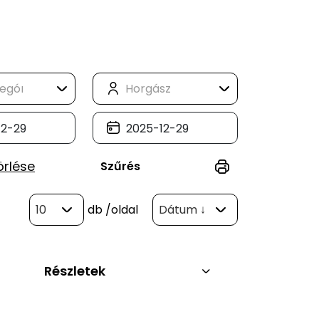
örlése
Szűrés
10
db
/oldal
Dátum ↓
Részletek