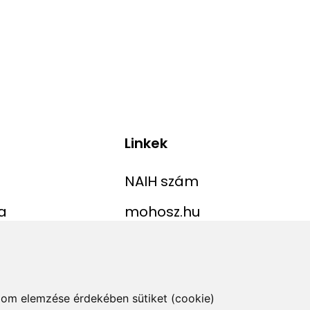
Linkek
NAIH szám
a
mohosz.hu
ekordlista
horgaszjegy.hu
jelentése
alom elemzése érdekében sütiket (cookie)