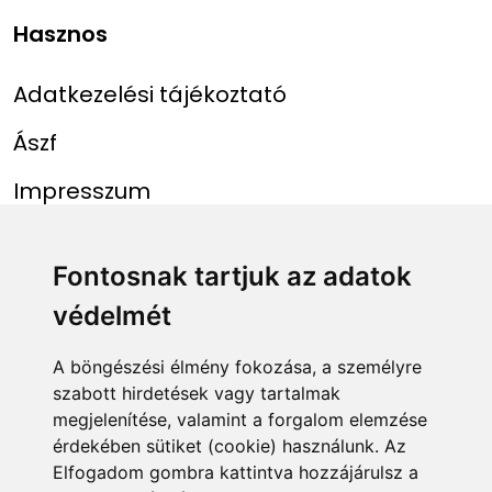
Hasznos
Adatkezelési tájékoztató
Ászf
Impresszum
Menü
Linkek
Fontosnak tartjuk az adatok
védelmét
Főoldal
NAIH szám
Rekordlista
mohosz.hu
A böngészési élmény fokozása, a személyre
szabott hirdetések vagy tartalmak
Abszolút rekordlista
horgaszjegy.hu
megjelenítése, valamint a forgalom elemzése
érdekében sütiket (cookie) használunk. Az
Rekord bejelentése
Elfogadom gombra kattintva hozzájárulsz a