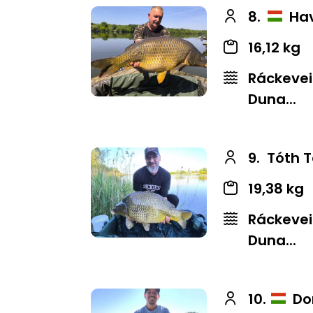
8.
Hav
16,12 kg
Ráckevei
Duna...
9.
Tóth 
19,38 kg
Ráckevei
Duna...
10.
Do