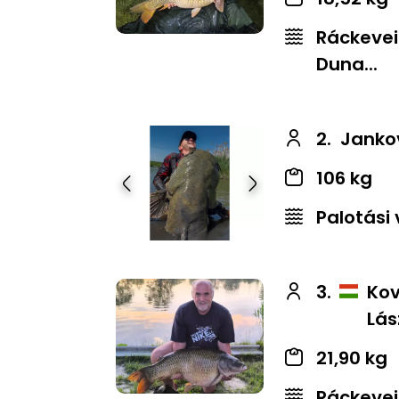
Ráckevei
Duna...
2.
Jankov
106 kg
Előző
Következő
Palotási 
3.
Kov
Lás
21,90 kg
Ráckevei