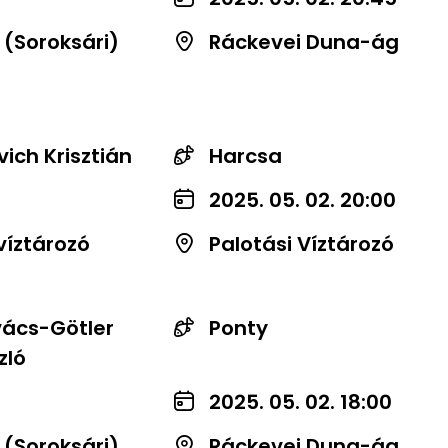
 (Soroksári)
Ráckevei Duna-ág
ich Krisztián
Harcsa
2025. 05. 02. 20:00
víztározó
Palotási Víztározó
ács-Götler
Ponty
zló
2025. 05. 02. 18:00
 (Soroksári)
Ráckevei Duna-ág