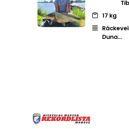
Ti
17 kg
Ráckevei
Duna...