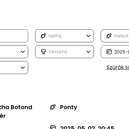
Szűrők t
tha Botond
Ponty
vér
2025. 05. 02. 20:45