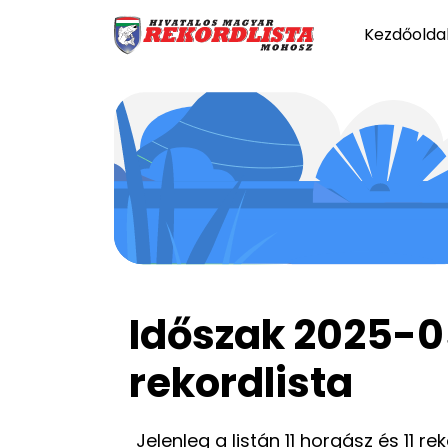
Kezdőolda
Időszak 2025-
rekordlista
Jelenleg a listán 11 horgász és 11 re