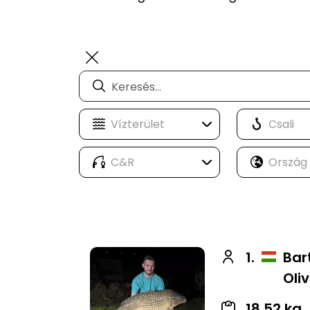
1.
Bar
Oli
18,52 kg