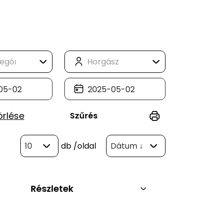
örlése
Szűrés
10
db
/oldal
Dátum ↓
Részletek