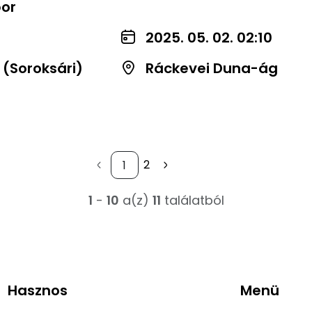
bor
2025. 05. 02. 02:10
 (Soroksári)
Ráckevei Duna-ág
2
1
-
10
a(z)
11
találatból
Hasznos
Menü