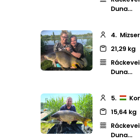
Duna...
4.
Mizse
21,29 kg
Ráckevei
Duna...
5.
Kon
15,64 kg
Ráckevei
Duna...