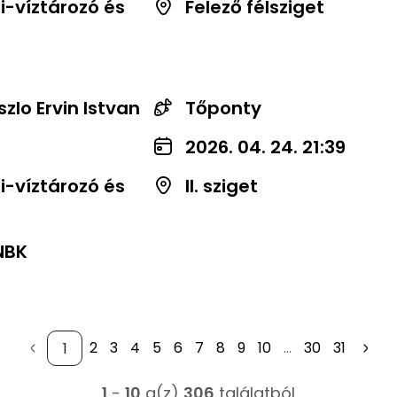
-víztározó és
Felező félsziget
szlo Ervin Istvan
Tőponty
2026. 04. 24. 21:39
-víztározó és
II. sziget
NBK
2
3
4
5
6
7
8
9
10
...
30
31
1
-
10
a(z)
306
találatból