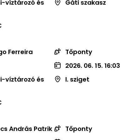
-víztározó és
Gáti szakasz
C
o Ferreira
Tőponty
2026. 06. 15. 16:03
-víztározó és
I. sziget
C
cs András Patrik
Tőponty