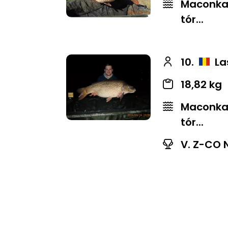
Maconkai
tór...
10.
La
18,82 kg
Maconkai
tór...
V. Z-CO 