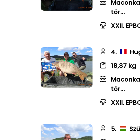
Maconkai
tór...
XXII. EPB
4.
Hug
18,87 kg
Maconkai
tór...
XXII. EPB
5.
Szű