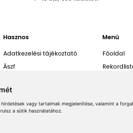
Hasznos
Menü
Adatkezelési tájékoztató
Főoldal
Ászf
Rekordlist
Impresszum
Abszolút r
lmét
Rekord be
hirdetések vagy tartalmak megjelenítése, valamint a forg
ulsz a sütik használatához.