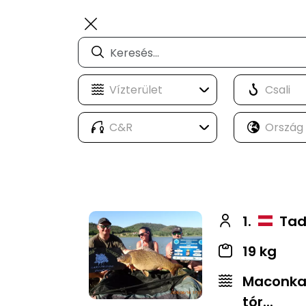
1.
Tad
19 kg
Maconkai
tór...