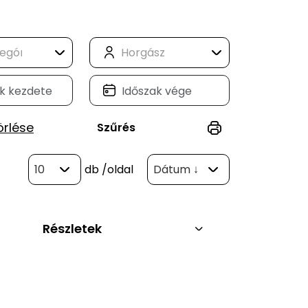
örlése
Szűrés
10
db
/oldal
Dátum ↓
Részletek