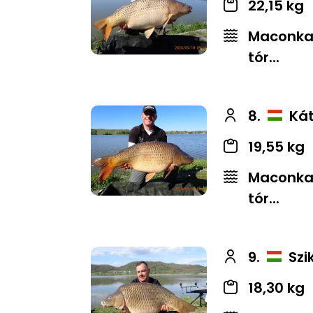
22,15 kg
Maconkai
tór...
8.
Kát
19,55 kg
Maconkai
tór...
9.
Szi
18,30 kg