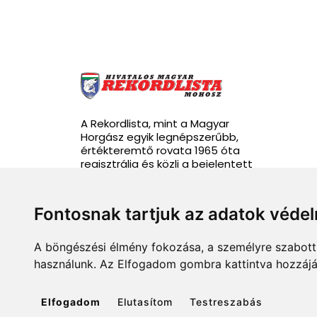
A Rekordlista, mint a Magyar
Horgász egyik legnépszerűbb,
értékteremtő rovata 1965 óta
regisztrálja és közli a bejelentett
rekordhalakat.
Fontosnak tartjuk az adatok véde
A böngészési élmény fokozása, a személyre szabott 
info@rekordlista.mohosz.hu
használunk. Az Elfogadom gombra kattintva hozzájár
Elfogadom
Elutasítom
Testreszabás