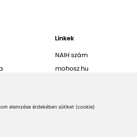
Linkek
NAIH szám
a
mohosz.hu
ekordlista
horgaszjegy.hu
jelentése
alom elemzése érdekében sütiket (cookie)