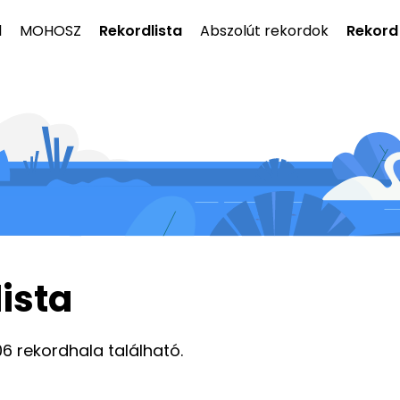
l
MOHOSZ
Rekordlista
Abszolút rekordok
Rekord
ista
6 rekordhala található.