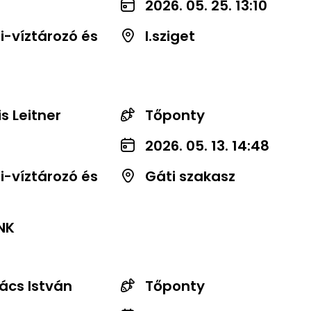
2026. 05. 25. 13:10
-víztározó és
I.sziget
is Leitner
Tőponty
2026. 05. 13. 14:48
-víztározó és
Gáti szakasz
NK
ács István
Tőponty