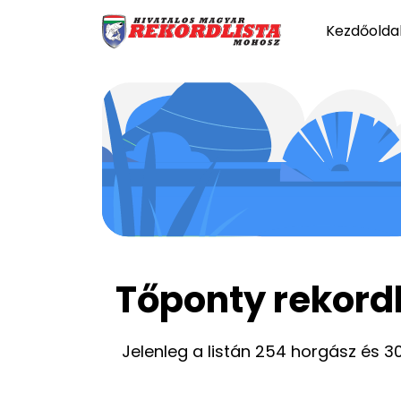
Kezdőolda
Tőponty rekordl
Jelenleg a listán 254 horgász és 30