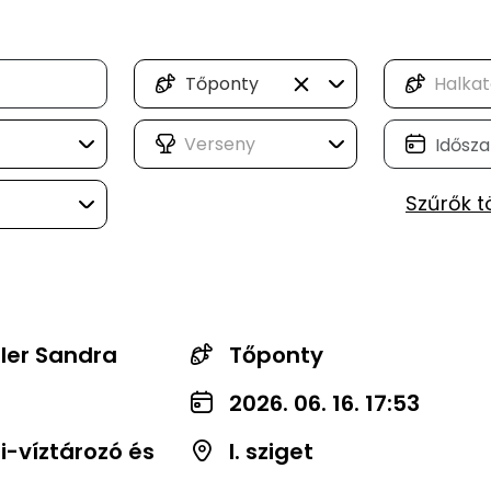
Tőponty
Szűrők t
ler Sandra
Tőponty
2026. 06. 16. 17:53
-víztározó és
I. sziget