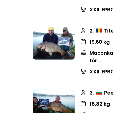
XXII. EPB
2.
Tit
19,60 kg
Maconkai
tór...
XXII. EPB
3.
Pee
18,82 kg