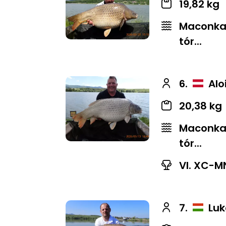
19,82 kg
Maconkai
tór...
6.
Alo
20,38 kg
Maconkai
tór...
VI. XC-M
7.
Luk