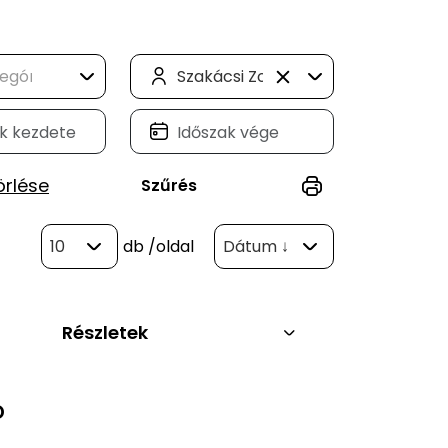
Szakácsi Zoltán (2)
örlése
Szűrés
10
db
/oldal
Dátum ↓
Részletek
D