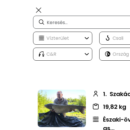
1.
Szakác
19,82 kg
Északi-ö
as...