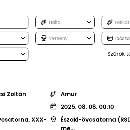
Szűrők t
si Zoltán
Amur
2025. 08. 08. 00:10
vcsatorna, XXX-
Északi-övcsatorna (RS
me...