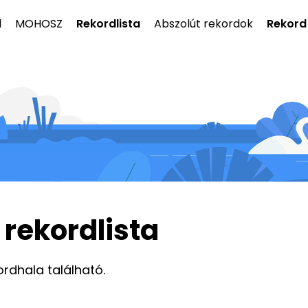
l
MOHOSZ
Rekordlista
Abszolút rekordok
Rekord
 rekordlista
ordhala található.