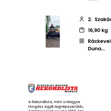
2.
Szakác
16,90 kg
Ráckevei
Duna...
A Rekordlista, mint a Magyar
Horgász egyik legnépszerűbb,