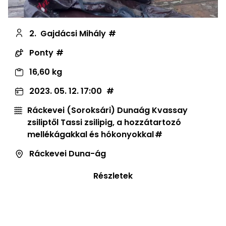
2.
Gajdácsi Mihály
Ponty
16,60 kg
2023. 05. 12. 17:00
Ráckevei (Soroksári) Dunaág Kvassay
zsiliptől Tassi zsilipig, a hozzátartozó
mellékágakkal és hókonyokkal
Ráckevei Duna-ág
Részletek