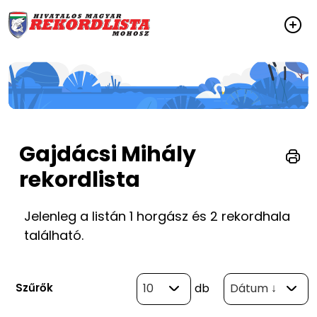
Gajdácsi Mihály
rekordlista
Jelenleg a listán 1 horgász és 2 rekordhala
található.
Szűrők
10
db
Dátum ↓