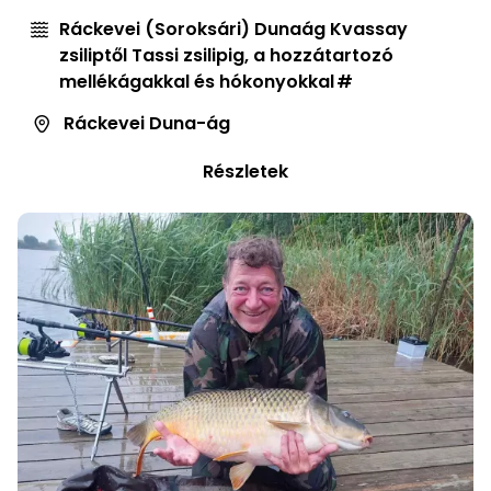
Ráckevei (Soroksári) Dunaág Kvassay
zsiliptől Tassi zsilipig, a hozzátartozó
mellékágakkal és hókonyokkal
Ráckevei Duna-ág
Részletek