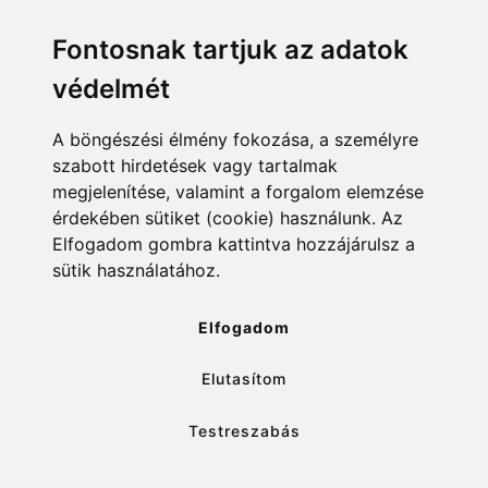
Menü
Linkek
Fontosnak tartjuk az adatok
védelmét
Főoldal
NAIH szám
Rekordlista
mohosz.hu
A böngészési élmény fokozása, a személyre
szabott hirdetések vagy tartalmak
Abszolút rekordlista
horgaszjegy.hu
megjelenítése, valamint a forgalom elemzése
érdekében sütiket (cookie) használunk. Az
Rekord bejelentése
Elfogadom gombra kattintva hozzájárulsz a
sütik használatához.
info@rekordlista.mohosz.hu
Elfogadom
Elutasítom
✕
Testreszabás