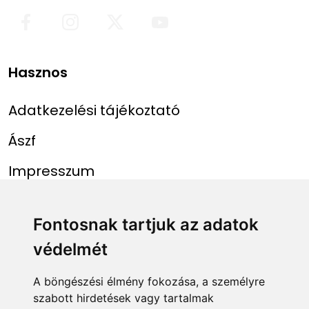
Hasznos
Adatkezelési tájékoztató
Ászf
Impresszum
Menü
Linkek
Fontosnak tartjuk az adatok
védelmét
Főoldal
NAIH szám
Rekordlista
mohosz.hu
A böngészési élmény fokozása, a személyre
szabott hirdetések vagy tartalmak