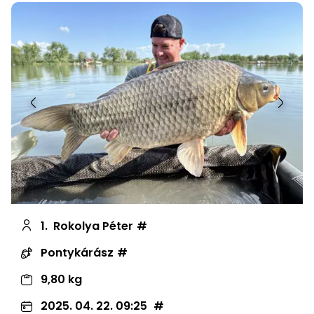
Előző
Követ
1.
Rokolya Péter
Pontykárász
9,80 kg
2025. 04. 22. 09:25