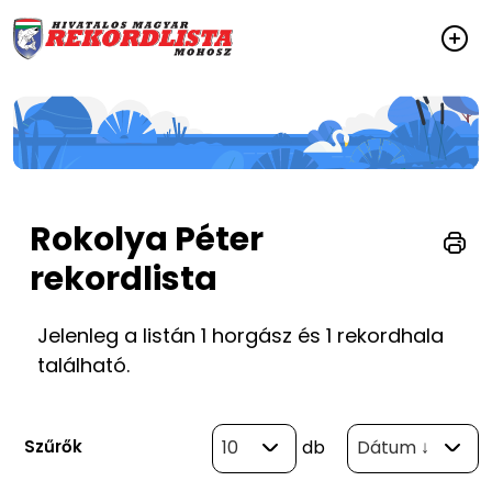
Rokolya Péter
rekordlista
Jelenleg a listán 1 horgász és 1 rekordhala
található.
Szűrők
10
db
Dátum ↓