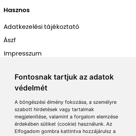
Hasznos
Adatkezelési tájékoztató
Ászf
Impresszum
Menü
Linkek
Fontosnak tartjuk az adatok
védelmét
Főoldal
NAIH szám
Rekordlista
mohosz.hu
A böngészési élmény fokozása, a személyre
szabott hirdetések vagy tartalmak
Abszolút rekordlista
horgaszjegy.hu
megjelenítése, valamint a forgalom elemzése
érdekében sütiket (cookie) használunk. Az
Rekord bejelentése
Elfogadom gombra kattintva hozzájárulsz a