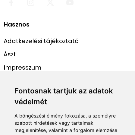
Hasznos
Adatkezelési tájékoztató
Ászf
Impresszum
Menü
Linkek
Fontosnak tartjuk az adatok
védelmét
Főoldal
NAIH szám
Rekordlista
mohosz.hu
A böngészési élmény fokozása, a személyre
szabott hirdetések vagy tartalmak
Abszolút rekordlista
horgaszjegy.hu
megjelenítése, valamint a forgalom elemzése