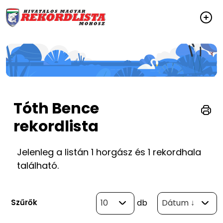
Tóth Bence
rekordlista
Jelenleg a listán 1 horgász és 1 rekordhala
található.
Szűrők
10
db
Dátum ↓