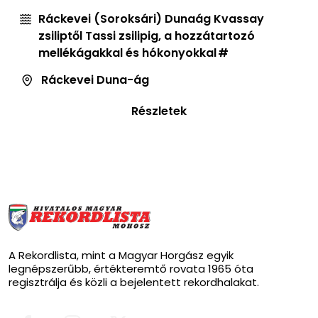
Ráckevei (Soroksári) Dunaág Kvassay
zsiliptől Tassi zsilipig, a hozzátartozó
mellékágakkal és hókonyokkal
Ráckevei Duna-ág
Részletek
A Rekordlista, mint a Magyar Horgász egyik
legnépszerűbb, értékteremtő rovata 1965 óta
regisztrálja és közli a bejelentett rekordhalakat.