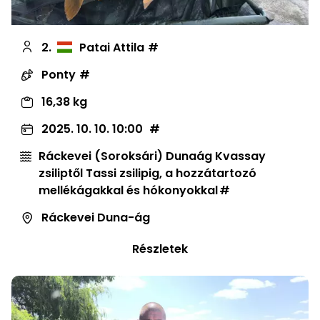
2.
Patai Attila
Ponty
16,38 kg
2025. 10. 10. 10:00
Ráckevei (Soroksári) Dunaág Kvassay
zsiliptől Tassi zsilipig, a hozzátartozó
mellékágakkal és hókonyokkal
Ráckevei Duna-ág
Részletek