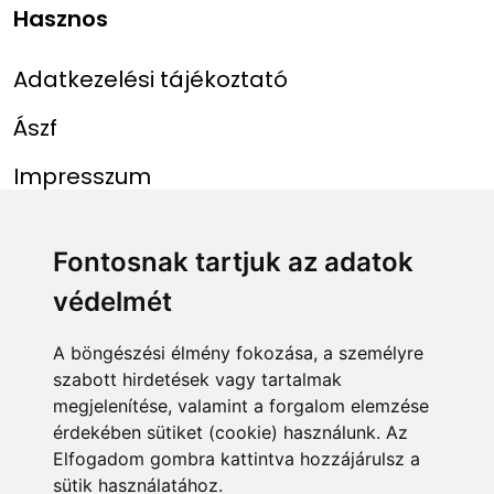
Hasznos
Adatkezelési tájékoztató
Ászf
Impresszum
Menü
Linkek
Fontosnak tartjuk az adatok
védelmét
Főoldal
NAIH szám
Rekordlista
mohosz.hu
A böngészési élmény fokozása, a személyre
szabott hirdetések vagy tartalmak
Abszolút rekordlista
horgaszjegy.hu
megjelenítése, valamint a forgalom elemzése
érdekében sütiket (cookie) használunk. Az
Rekord bejelentése
Elfogadom gombra kattintva hozzájárulsz a
sütik használatához.