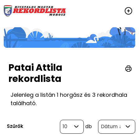
Patai Attila
rekordlista
Jelenleg a listán 1 horgász és 3 rekordhala
található.
Szűrők
10
db
Dátum ↓