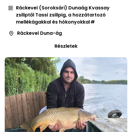
Ráckevei (Soroksári) Dunaág Kvassay
zsiliptől Tassi zsilipig, a hozzátartozó
mellékágakkal és hókonyokkal
Ráckevei Duna-ág
Részletek