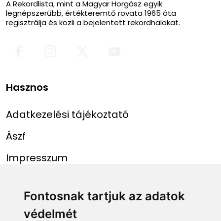
A Rekordlista, mint a Magyar Horgász egyik
legnépszerűbb, értékteremtő rovata 1965 óta
regisztrálja és közli a bejelentett rekordhalakat.
Hasznos
Adatkezelési tájékoztató
Ászf
Impresszum
Menü
Linkek
Fontosnak tartjuk az adatok
védelmét
Főoldal
NAIH szám