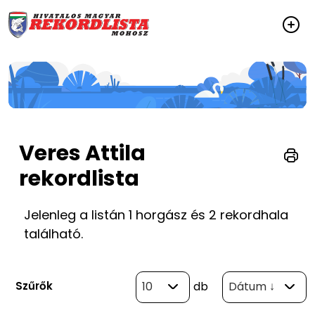
Veres Attila
rekordlista
Jelenleg a listán 1 horgász és 2 rekordhala
található.
Szűrők
10
db
Dátum ↓