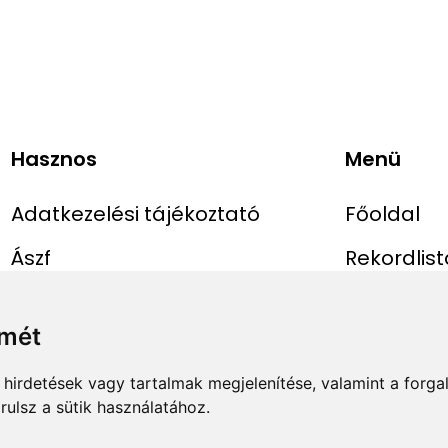
Hasznos
Menü
Adatkezelési tájékoztató
Főoldal
Ászf
Rekordlist
Impresszum
Abszolút r
lmét
Rekord be
hirdetések vagy tartalmak megjelenítése, valamint a forg
ulsz a sütik használatához.