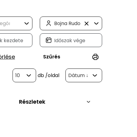
Bojna Rudolf (1)
örlése
Szűrés
10
db
/oldal
Dátum ↓
Részletek