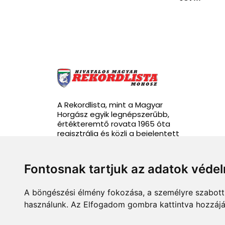
A Rekordlista, mint a Magyar
Horgász egyik legnépszerűbb,
értékteremtő rovata 1965 óta
regisztrálja és közli a bejelentett
rekordhalakat.
Fontosnak tartjuk az adatok véde
A böngészési élmény fokozása, a személyre szabott 
info@rekordlista.mohosz.hu
használunk. Az Elfogadom gombra kattintva hozzájár