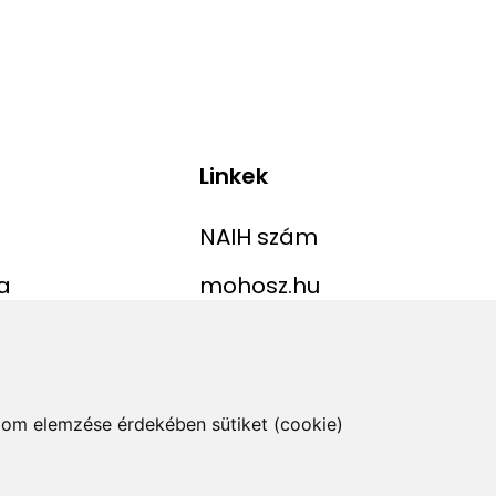
Linkek
NAIH szám
a
mohosz.hu
ekordlista
horgaszjegy.hu
jelentése
alom elemzése érdekében sütiket (cookie)