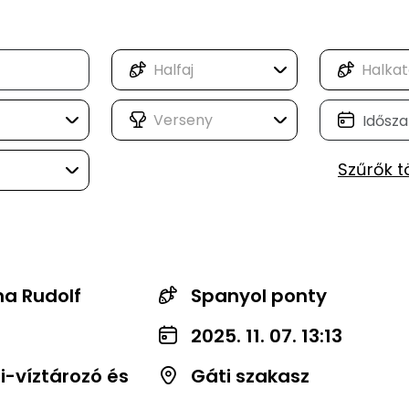
Szűrők t
na Rudolf
Spanyol ponty
2025. 11. 07. 13:13
-víztározó és
Gáti szakasz