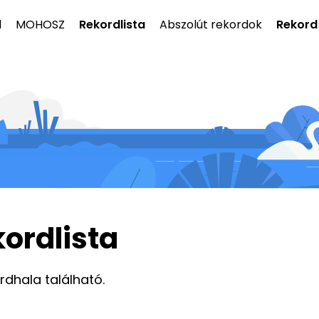
l
MOHOSZ
Rekordlista
Abszolút rekordok
Rekord
kordlista
ordhala található.