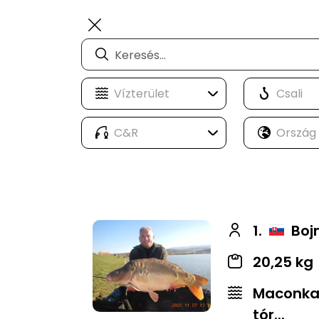
1.
Boj
20,25 kg
Maconkai
tór...