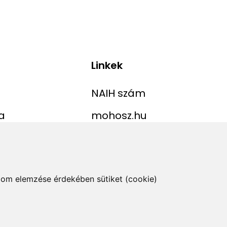
Linkek
NAIH szám
a
mohosz.hu
ekordlista
horgaszjegy.hu
jelentése
alom elemzése érdekében sütiket (cookie)