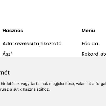
Hasznos
Menü
Adatkezelési tájékoztató
Főoldal
Ászf
Rekordlist
Impresszum
Abszolút r
lmét
Rekord be
hirdetések vagy tartalmak megjelenítése, valamint a forg
ulsz a sütik használatához.