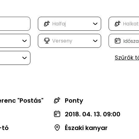
Szűrők t
erenc "Postás"
Ponty
2018. 04. 13. 09:00
-tó
Északi kanyar