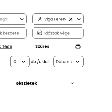
Viga Ferenc "Postás" (1)
örlése
Szűrés
10
db
/oldal
Dátum ↓
Részletek