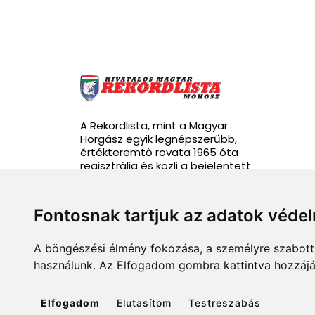
A Rekordlista, mint a Magyar
Horgász egyik legnépszerűbb,
értékteremtő rovata 1965 óta
regisztrálja és közli a bejelentett
rekordhalakat.
Fontosnak tartjuk az adatok véde
A böngészési élmény fokozása, a személyre szabott 
info@rekordlista.mohosz.hu
használunk. Az Elfogadom gombra kattintva hozzájár
Elfogadom
Elutasítom
Testreszabás