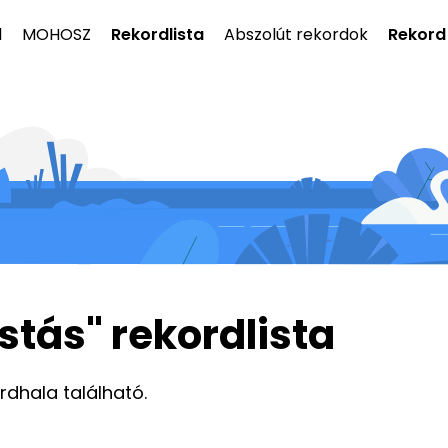
l
MOHOSZ
Rekordlista
Abszolút rekordok
Rekord
stás" rekordlista
ordhala található.