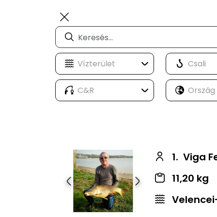
1.
Viga F
11,20 kg
Előző
Következő
Velencei