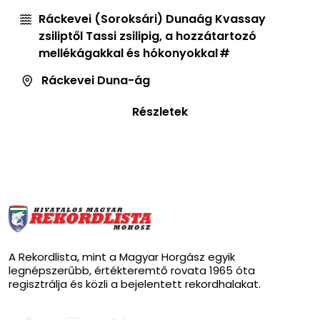
Ráckevei (Soroksári) Dunaág Kvassay
zsiliptől Tassi zsilipig, a hozzátartozó
mellékágakkal és hókonyokkal
Ráckevei Duna-ág
Részletek
A Rekordlista, mint a Magyar Horgász egyik
legnépszerűbb, értékteremtő rovata 1965 óta
regisztrálja és közli a bejelentett rekordhalakat.