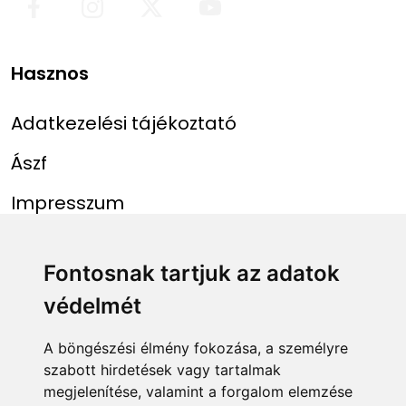
Hasznos
Adatkezelési tájékoztató
Ászf
Impresszum
Menü
Linkek
Fontosnak tartjuk az adatok
védelmét
Főoldal
NAIH szám
Rekordlista
mohosz.hu
A böngészési élmény fokozása, a személyre
szabott hirdetések vagy tartalmak
Abszolút rekordlista
horgaszjegy.hu
megjelenítése, valamint a forgalom elemzése