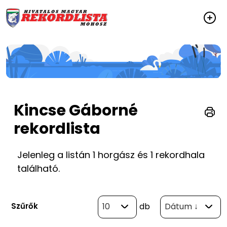
Kincse Gáborné
rekordlista
Jelenleg a listán 1 horgász és 1 rekordhala
található.
Szűrők
10
db
Dátum ↓