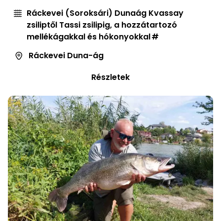
Ráckevei (Soroksári) Dunaág Kvassay
zsiliptől Tassi zsilipig, a hozzátartozó
mellékágakkal és hókonyokkal
Ráckevei Duna-ág
Részletek