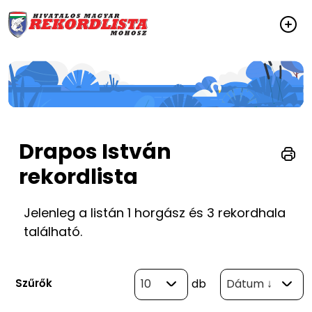
Drapos István
rekordlista
Jelenleg a listán 1 horgász és 3 rekordhala
található.
Szűrők
10
db
Dátum ↓