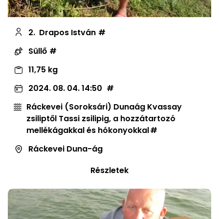
2.
Drapos István
Süllő
11,75 kg
2024. 08. 04. 14:50
Ráckevei (Soroksári) Dunaág Kvassay
zsiliptől Tassi zsilipig, a hozzátartozó
mellékágakkal és hókonyokkal
Ráckevei Duna-ág
Részletek