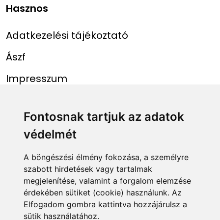
Hasznos
Adatkezelési tájékoztató
Ászf
Impresszum
Menü
Linkek
Fontosnak tartjuk az adatok
védelmét
Főoldal
NAIH szám
Rekordlista
mohosz.hu
A böngészési élmény fokozása, a személyre
szabott hirdetések vagy tartalmak
Abszolút rekordlista
horgaszjegy.hu
megjelenítése, valamint a forgalom elemzése
érdekében sütiket (cookie) használunk. Az
Rekord bejelentése
Elfogadom gombra kattintva hozzájárulsz a
sütik használatához.