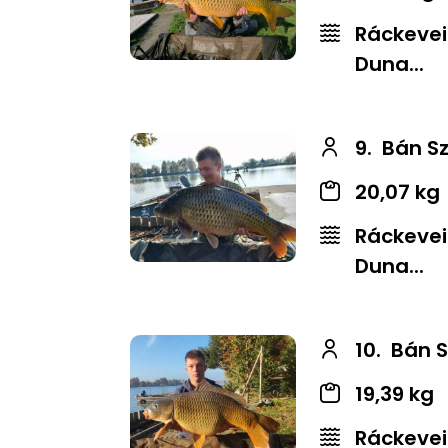
Ráckevei
Duna...
9.
Bán S
20,07 kg
Ráckevei
Duna...
10.
Bán S
19,39 kg
Ráckevei