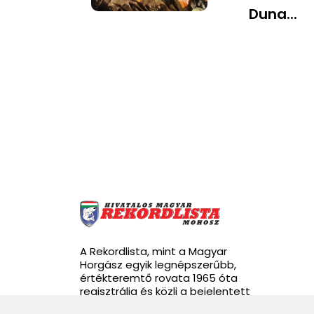
Duna...
A Rekordlista, mint a Magyar
Horgász egyik legnépszerűbb,
értékteremtő rovata 1965 óta
regisztrálja és közli a bejelentett
rekordhalakat.