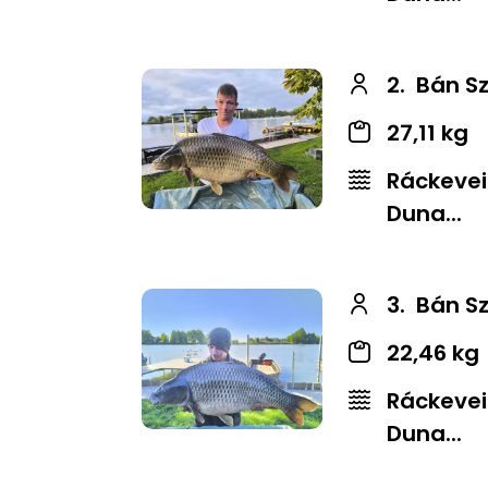
2.
Bán S
27,11 kg
Ráckevei
Duna...
3.
Bán S
22,46 kg
Ráckevei
Duna...