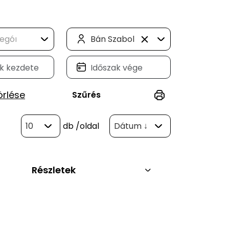
Bán Szabolcs (60)
örlése
Szűrés
10
db
/oldal
Dátum ↓
Részletek