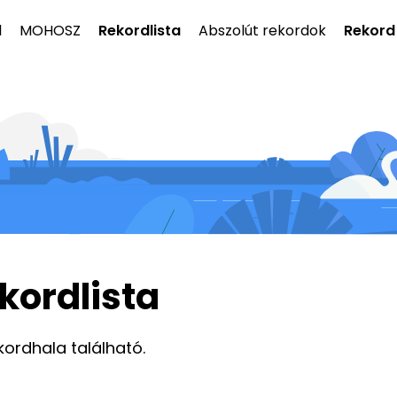
l
MOHOSZ
Rekordlista
Abszolút rekordok
Rekord
kordlista
kordhala található.