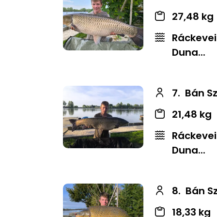
27,48 kg
Ráckevei
Duna...
7.
Bán S
21,48 kg
Ráckevei
Duna...
8.
Bán S
18,33 kg