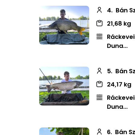
4.
Bán S
21,68 kg
Ráckevei
Duna...
5.
Bán S
24,17 kg
Ráckevei
Duna...
6.
Bán S