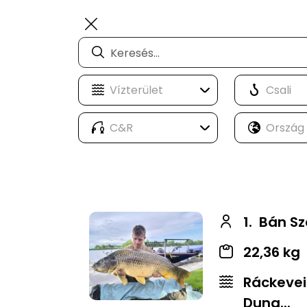
1.
Bán Sz
22,36 kg
Ráckevei
Duna...