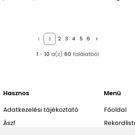
2
3
4
5
6
1
-
10
a(z)
60
találatból
Hasznos
Menü
Adatkezelési tájékoztató
Főoldal
Ászf
Rekordlist