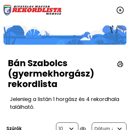
Bán Szabolcs
(gyermekhorgász)
rekordlista
Jelenleg a listán 1 horgász és 4 rekordhala
található.
Szűrők
10
db
Dátum ↓