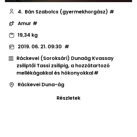
4.
Bán Szabolcs (gyermekhorgász)
Amur
19,34 kg
2019. 06. 21. 09:30
Ráckevei (Soroksári) Dunaág Kvassay
zsiliptől Tassi zsilipig, a hozzátartozó
mellékágakkal és hókonyokkal
Ráckevei Duna-ág
Részletek