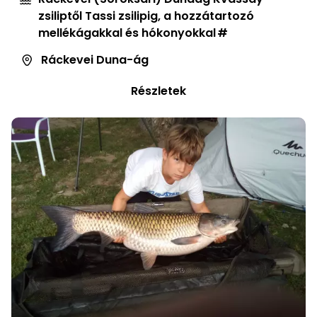
zsiliptől Tassi zsilipig, a hozzátartozó
mellékágakkal és hókonyokkal
Ráckevei Duna-ág
Részletek