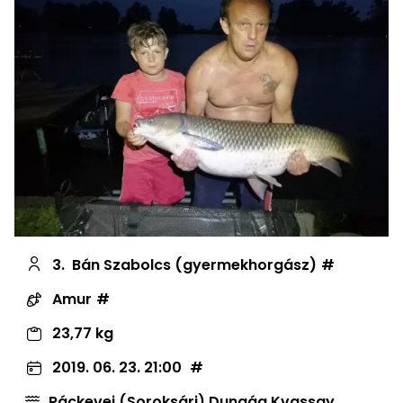
3.
Bán Szabolcs (gyermekhorgász)
Amur
23,77 kg
2019. 06. 23. 21:00
Ráckevei (Soroksári) Dunaág Kvassay