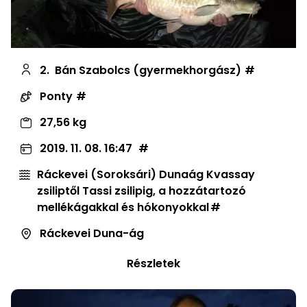
2.
Bán Szabolcs (gyermekhorgász)
Ponty
27,56 kg
2019. 11. 08. 16:47
Ráckevei (Soroksári) Dunaág Kvassay
zsiliptől Tassi zsilipig, a hozzátartozó
mellékágakkal és hókonyokkal
Ráckevei Duna-ág
Részletek