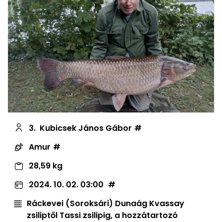
3.
Kubicsek János Gábor
Amur
28,59 kg
2024. 10. 02. 03:00
Ráckevei (Soroksári) Dunaág Kvassay
zsiliptől Tassi zsilipig, a hozzátartozó