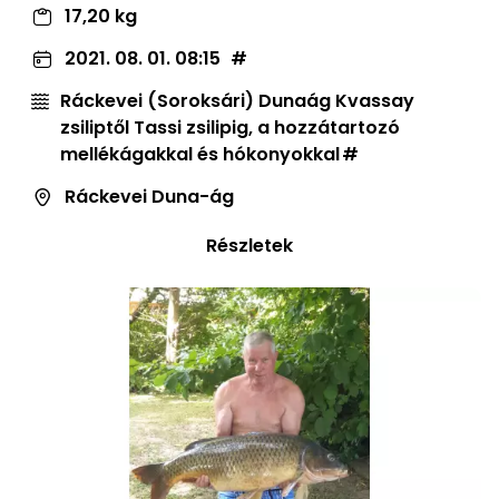
17,20 kg
2021. 08. 01. 08:15
Ráckevei (Soroksári) Dunaág Kvassay
zsiliptől Tassi zsilipig, a hozzátartozó
mellékágakkal és hókonyokkal
Ráckevei Duna-ág
Részletek