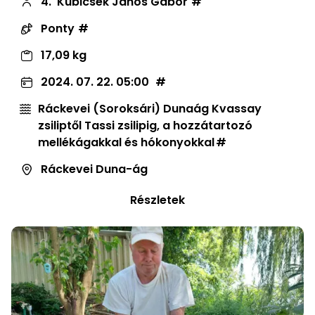
4.
Kubicsek János Gábor
Ponty
17,09 kg
2024. 07. 22. 05:00
Ráckevei (Soroksári) Dunaág Kvassay
zsiliptől Tassi zsilipig, a hozzátartozó
mellékágakkal és hókonyokkal
Ráckevei Duna-ág
Részletek