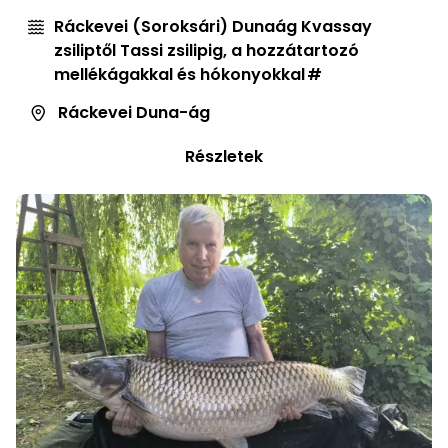
Ráckevei (Soroksári) Dunaág Kvassay
zsiliptől Tassi zsilipig, a hozzátartozó
mellékágakkal és hókonyokkal
Ráckevei Duna-ág
Részletek