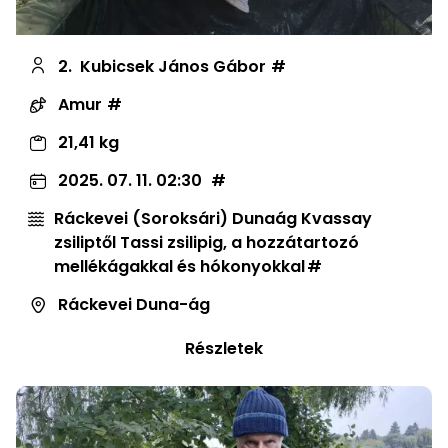
2.
Kubicsek János Gábor
Amur
21,41 kg
2025. 07. 11. 02:30
Ráckevei (Soroksári) Dunaág Kvassay
zsiliptől Tassi zsilipig, a hozzátartozó
mellékágakkal és hókonyokkal
Ráckevei Duna-ág
Részletek