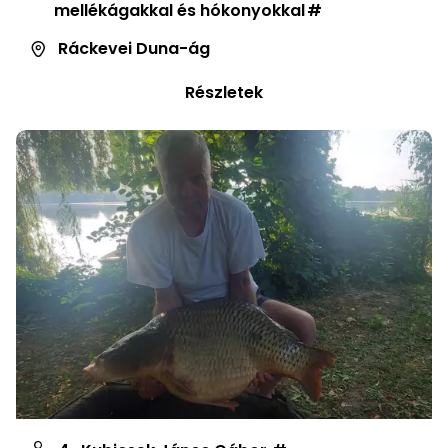
mellékágakkal és hókonyokkal
Ráckevei Duna-ág
Részletek