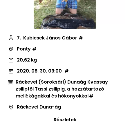
7.
Kubicsek János Gábor
Ponty
20,62 kg
2020. 08. 30. 09:00
Ráckevei (Soroksári) Dunaág Kvassay
zsiliptől Tassi zsilipig, a hozzátartozó
mellékágakkal és hókonyokkal
Ráckevei Duna-ág
Részletek