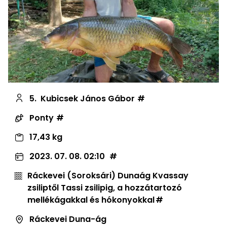
5.
Kubicsek János Gábor
Ponty
17,43 kg
2023. 07. 08. 02:10
Ráckevei (Soroksári) Dunaág Kvassay
zsiliptől Tassi zsilipig, a hozzátartozó
mellékágakkal és hókonyokkal
Ráckevei Duna-ág