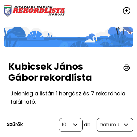
Kubicsek János
Gábor rekordlista
Jelenleg a listán 1 horgász és 7 rekordhala
található.
Szűrők
10
db
Dátum ↓