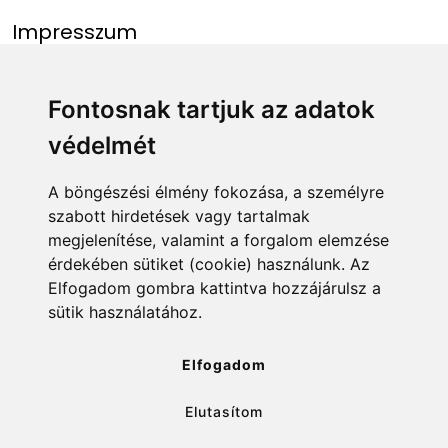
Impresszum
Menü
Linkek
Fontosnak tartjuk az adatok
védelmét
Főoldal
NAIH szám
Rekordlista
mohosz.hu
A böngészési élmény fokozása, a személyre
szabott hirdetések vagy tartalmak
Abszolút rekordlista
horgaszjegy.hu
megjelenítése, valamint a forgalom elemzése
érdekében sütiket (cookie) használunk. Az
Rekord bejelentése
Elfogadom gombra kattintva hozzájárulsz a
sütik használatához.
info@rekordlista.mohosz.hu
Elfogadom
Elutasítom
✕