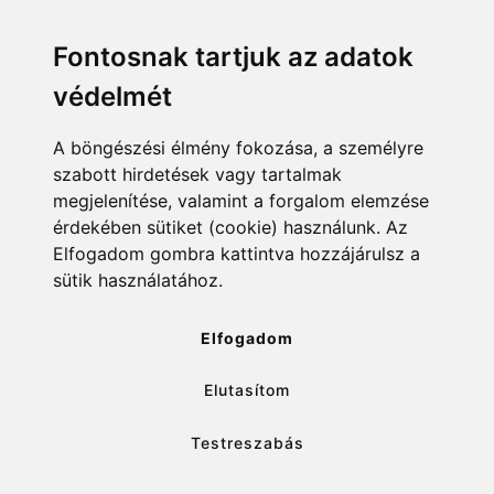
Menü
Linkek
Fontosnak tartjuk az adatok
védelmét
Főoldal
NAIH szám
Rekordlista
mohosz.hu
A böngészési élmény fokozása, a személyre
szabott hirdetések vagy tartalmak
Abszolút rekordlista
horgaszjegy.hu
megjelenítése, valamint a forgalom elemzése
érdekében sütiket (cookie) használunk. Az
Rekord bejelentése
Elfogadom gombra kattintva hozzájárulsz a
sütik használatához.
info@rekordlista.mohosz.hu
Elfogadom
Elutasítom
✕
Testreszabás