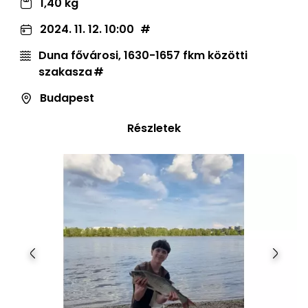
1,40 kg
2024. 11. 12. 10:00
Duna fővárosi, 1630-1657 fkm közötti
szakasza
Budapest
Részletek
Előző
Követ