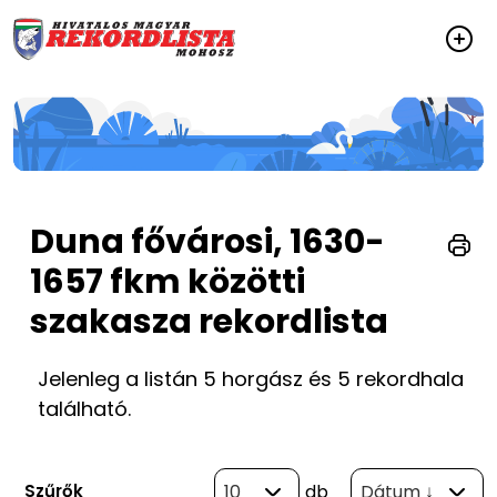
Duna fővárosi, 1630-
1657 fkm közötti
szakasza rekordlista
Jelenleg a listán 5 horgász és 5 rekordhala
található.
Szűrők
10
db
Dátum ↓