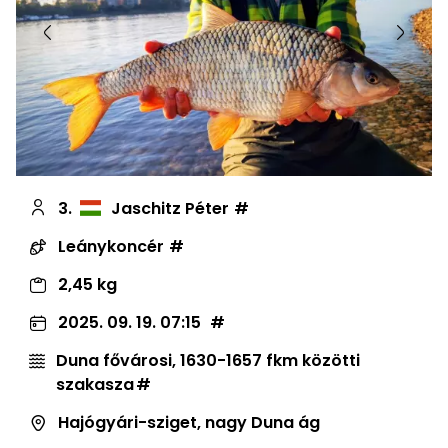
Előző
Követ
3.
Jaschitz Péter
Leánykoncér
2,45 kg
2025. 09. 19. 07:15
Duna fővárosi, 1630-1657 fkm közötti
szakasza
Hajógyári-sziget, nagy Duna ág