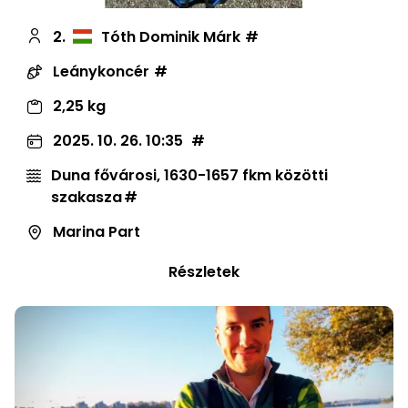
2.
Tóth Dominik Márk
Leánykoncér
2,25 kg
2025. 10. 26. 10:35
Duna fővárosi, 1630-1657 fkm közötti
szakasza
Marina Part
Részletek