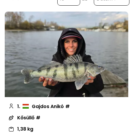
1.
Gajdos Anikó
Kősüllő
1,38 kg