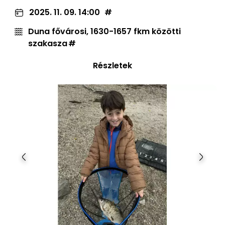
2025. 11. 09. 14:00
Duna fővárosi, 1630-1657 fkm közötti
szakasza
Részletek
Előző
Követ